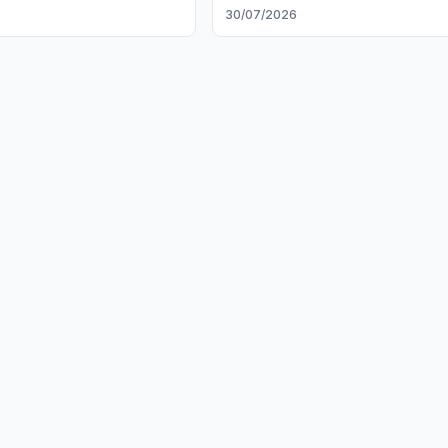
тва
народов
6
30/07/2026