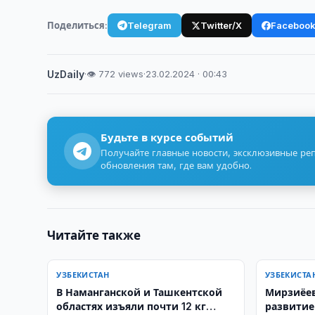
Поделиться:
Telegram
Twitter/X
Faceboo
UzDaily
·
👁 772 views
·
23.02.2024 · 00:43
Будьте в курсе событий
Получайте главные новости, эксклюзивные ре
обновления там, где вам удобно.
Читайте также
УЗБЕКИСТАН
УЗБЕКИСТА
В Наманганской и Ташкентской
Мирзиёев
областях изъяли почти 12 кг
развитие