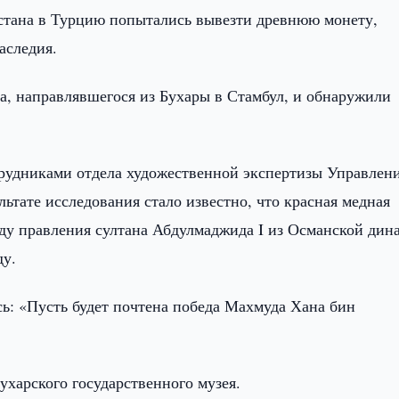
стана в Турцию попытались вывезти древнюю монету,
аследия.
, направлявшегося из Бухары в Стамбул, и обнаружили
рудниками отдела художественной экспертизы Управлен
льтате исследования стало известно, что красная медная
оду правления султана Абдулмаджида I из Османской дин
ду.
сь: «Пусть будет почтена победа Махмуда Хана бин
ухарского государственного музея.