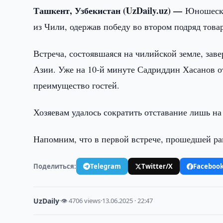
Ташкент, Узбекистан (UzDaily.uz) —
Юношеска
из Чили, одержав победу во втором подряд това
Встреча, состоявшаяся на чилийской земле, зав
Азии. Уже на 10-й минуте Садриддин Хасанов о
преимущество гостей.
Хозяевам удалось сократить отставание лишь н
Напомним, что в первой встрече, прошедшей ран
Поделиться:
Telegram
Twitter/X
Faceboo
UzDaily
·
👁 4706 views
·
13.06.2025 · 22:47