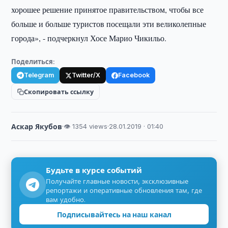
хорошее решение принятое правительством, чтобы все
больше и больше туристов посещали эти великолепные
города», - подчеркнул Хосе Марио Чикильо.
Поделиться:
Telegram
Twitter/X
Facebook
Скопировать ссылку
Аскар Якубов
·
👁 1354 views
·
28.01.2019 · 01:40
Будьте в курсе событий
Получайте главные новости, эксклюзивные
репортажи и оперативные обновления там, где
вам удобно.
Подписывайтесь на наш канал