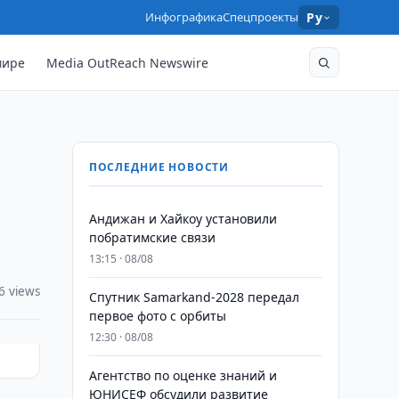
Инфографика
Спецпроекты
Ру
мире
Media OutReach Newswire
ПОСЛЕДНИЕ НОВОСТИ
Андижан и Хайкоу установили
побратимские связи
13:15 · 08/08
6 views
Спутник Samarkand-2028 передал
первое фото с орбиты
12:30 · 08/08
Агентство по оценке знаний и
ЮНИСЕФ обсудили развитие