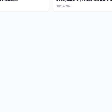
льников
факту браконьерства
30/07/2026