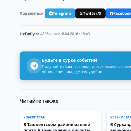
Поделиться:
Telegram
Twitter/X
Faceboo
UzDaily
·
👁 4836 views
·
18.04.2016 · 18:49
Будьте в курсе событий
Получайте главные новости, эксклюзивные ре
обновления там, где вам удобно.
Читайте также
УЗБЕКИСТАН
УЗБЕКИСТА
В Ташкентском районе изъяли
В Сурхан
почти 6 тонн соляной кислоты
вырубку 