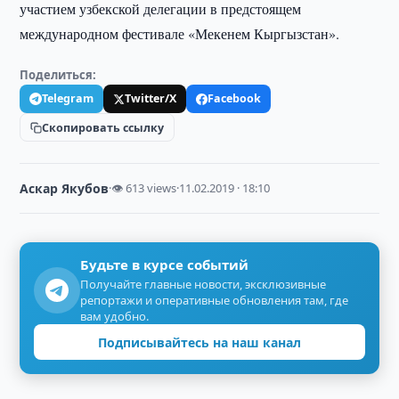
участием узбекской делегации в предстоящем
международном фестивале «Мекенем Кыргызстан».
Поделиться:
Telegram
Twitter/X
Facebook
Скопировать ссылку
Аскар Якубов
·
👁 613 views
·
11.02.2019 · 18:10
Будьте в курсе событий
Получайте главные новости, эксклюзивные
репортажи и оперативные обновления там, где
вам удобно.
Подписывайтесь на наш канал