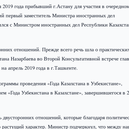
я 2019 года прибывший г.Астану для участия в очередно
ий первый заместитель Министра иностранных дел
ился с Министром иностранных дел Республики Казахста
онних отношений. Прежде всего речь шла о практически
тана Назарбаева во Второй Консультативной встрече гла
на апрель 2019 года в г.Ташкенте.
ограммы проведения «Года Казахстана в Узбекистане»,
ем «Года Узбекистана в Казахстане», завершившегося в 
ь двусторонних отношений, которые благодаря политиче
о растущий характер. Министр подчеркнул, что между н