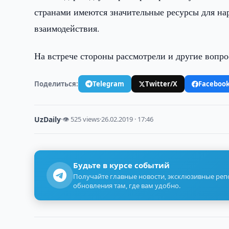
странами имеются значительные ресурсы для на
взаимодействия.
На встрече стороны рассмотрели и другие вопро
Поделиться:
Telegram
Twitter/X
Faceboo
UzDaily
·
👁 525 views
·
26.02.2019 · 17:46
Будьте в курсе событий
Получайте главные новости, эксклюзивные ре
обновления там, где вам удобно.