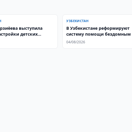
Н
УЗБЕКИСТАН
рзиёева выступила
В Узбекистане реформируют
астройки детских
систему помощи бездомным
к
04/08/2026