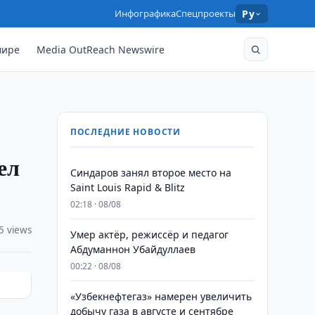
Инфографика
Спецпроекты
Ру
мире
Media OutReach Newswire
ПОСЛЕДНИЕ НОВОСТИ
ел
Синдаров занял второе место на
Saint Louis Rapid & Blitz
02:18 · 08/08
5 views
Умер актёр, режиссёр и педагог
Абдуманнон Убайдуллаев
00:22 · 08/08
«Узбекнефтегаз» намерен увеличить
добычу газа в августе и сентябре