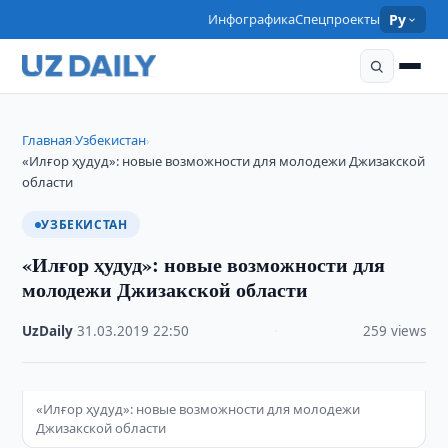
Инфографика
Спецпроекты
Ру
Главная
Узбекистан
›
›
«Илғор ҳудуд»: новые возможности для молодежи Джизакской
области
УЗБЕКИСТАН
«Илғор ҳудуд»: новые возможности для
молодежи Джизакской области
UzDaily
·
31.03.2019
·
22:50
·
259 views
«Илғор ҳудуд»: новые возможности для молодежи
Джизакской области