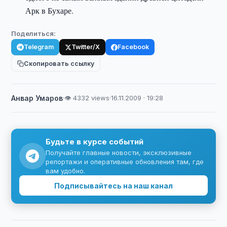
Арк в Бухаре.
Поделиться:
Telegram
Twitter/X
Facebook
Скопировать ссылку
Анвар Умаров
·
👁 4332 views
·
16.11.2009 · 19:28
Будьте в курсе событий
Получайте главные новости, эксклюзивные
репортажи и оперативные обновления там, где
вам удобно.
Подписывайтесь на наш канал