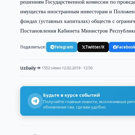
решениям Государственной комиссии по провед
имущества иностранным инвесторам и Положени
фондах (уставных капиталах) обществ с огран
Постановления Кабинета Министров Республики 
Поделиться:
Telegram
Twitter/X
Faceboo
UzDaily
·
👁 1552 views
·
12.02.2019 · 12:50
Будьте в курсе событий
Получайте главные новости, эксклюзивные ре
обновления там, где вам удобно.