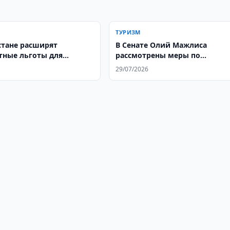
ТУРИЗМ
стане расширят
В Сенате Олий Мажлиса
тные льготы для
рассмотрены меры по
твий
дальнейшему развитию
29/07/2026
туристической отрасли