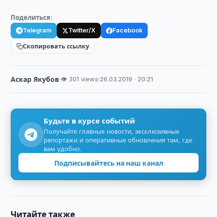
Поделиться:
Telegram
Twitter/X
Facebook
Скопировать ссылку
Аскар Якубов
·
👁 301 views
·
26.03.2019 · 20:21
Будьте в курсе событий
Получайте главные новости, эксклюзивные
репортажи и оперативные обновления там, где
вам удобно.
Подписывайтесь на наш канал
Читайте также