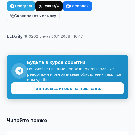
Telegram
Twitter/X
Facebook
Скопировать ссылку
UzDaily
·
👁 3202 views
·
06.11.2008 · 16:47
Будьте в курсе событий
Получайте главные новости, эксклюзивные
репортажи и оперативные обновления там, где
вам удобно.
Подписывайтесь на наш канал
Читайте также