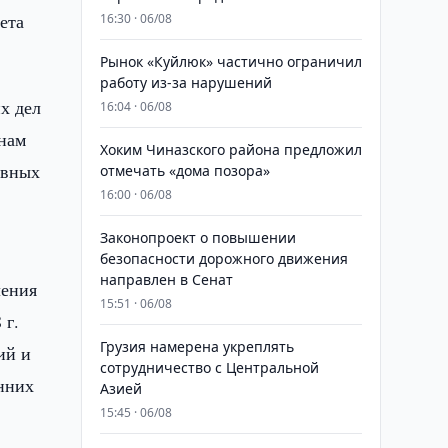
ета
16:30 · 06/08
Рынок «Куйлюк» частично ограничил
работу из-за нарушений
х дел
16:04 · 06/08
нам
Хоким Чиназского района предложил
овных
отмечать «дома позора»
16:00 · 06/08
Законопроект о повышении
безопасности дорожного движения
направлен в Сенат
ления
15:51 · 06/08
 г.
Грузия намерена укреплять
ий и
сотрудничество с Центральной
енних
Азией
15:45 · 06/08