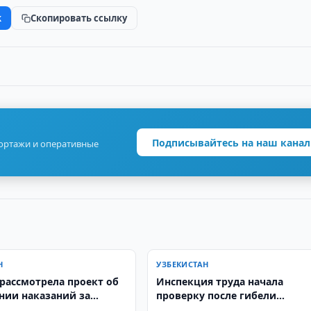
k
Скопировать ссылку
Подписывайтесь на наш канал
портажи и оперативные
Н
УЗБЕКИСТАН
рассмотрела проект об
Инспекция труда начала
нии наказаний за
проверку после гибели
ия ПДД
сотрудника «Инсон»