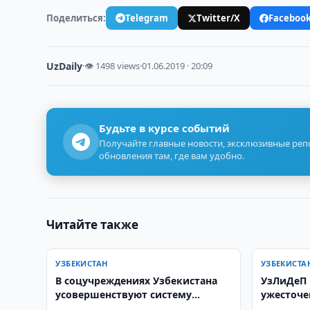
Поделиться:
Telegram
Twitter/X
Faceboo
UzDaily
·
👁 1498 views
·
01.06.2019 · 20:09
Будьте в курсе событий
Получайте главные новости, эксклюзивные ре
обновления там, где вам удобно.
Читайте также
УЗБЕКИСТАН
УЗБЕКИСТА
В соцучреждениях Узбекистана
УзЛиДеП 
усовершенствуют систему
ужесточе
здорового питания
нарушен