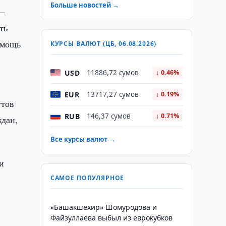
Больше новостей →
 –
ть
омощь
КУРСЫ ВАЛЮТ (ЦБ, 06.08.2026)
USD
11886,72 сумов
↓ 0.46%
EUR
13717,27 сумов
↓ 0.19%
утов
RUB
146,37 сумов
↓ 0.71%
ждан,
Все курсы валют →
и
САМОЕ ПОПУЛЯРНОЕ
«Башакшехир» Шомуродова и
Файзуллаева выбыл из еврокубков