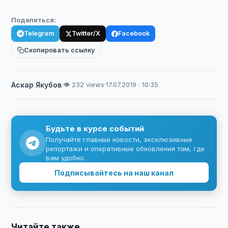
Поделиться:
Telegram
Twitter/X
Facebook
Скопировать ссылку
Аскар Якубов
·
👁 232 views
·
17.07.2019 · 10:35
Будьте в курсе событий
Получайте главные новости, эксклюзивные
репортажи и оперативные обновления там, где
вам удобно.
Подписывайтесь на наш канал
Читайте также