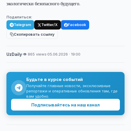
экологически безопасного будущего.
Поделиться:
Telegram
Twitter/X
Facebook
Скопировать ссылку
UzDaily
·
👁 865 views
·
05.06.2026 · 19:00
Будьте в курсе событий
Получайте главные новости, эксклюзивные
репортажи и оперативные обновления там, где
вам удобно.
Подписывайтесь на наш канал