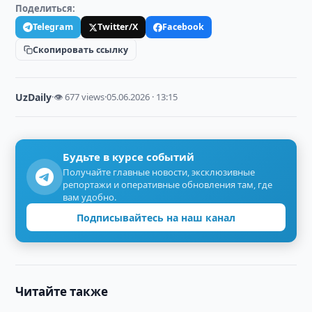
Поделиться:
Telegram
Twitter/X
Facebook
Скопировать ссылку
UzDaily
·
👁 677 views
·
05.06.2026 · 13:15
Будьте в курсе событий
Получайте главные новости, эксклюзивные
репортажи и оперативные обновления там, где
вам удобно.
Подписывайтесь на наш канал
Читайте также