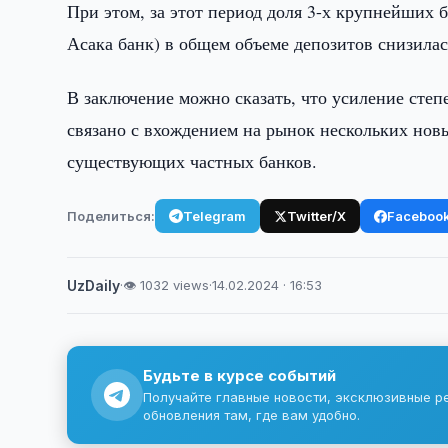
При этом, за этот период доля 3-х крупнейших 
Асака банк) в общем объеме депозитов снизилас
В заключение можно сказать, что усиление сте
связано с вхождением на рынок нескольких новы
существующих частных банков.
Поделиться:
Telegram
Twitter/X
Faceboo
UzDaily
·
👁 1032 views
·
14.02.2024 · 16:53
Будьте в курсе событий
Получайте главные новости, эксклюзивные р
обновления там, где вам удобно.