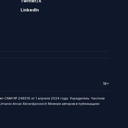
Twitter/X
LinkedIn
18+
ет-СМИ № 248510 от 1 апреля 2024 года. Учредитель: Частное
: Umarov Anvar Abrardjanovich Мнения авторов в публикациях