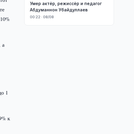
Умер актёр, режиссёр и педагог
те
Абдуманнон Убайдуллаев
00:22 · 08/08
 10%
 а
до 1
49% к