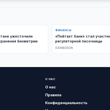
ФИНАНСЫ
стане ужесточили
«Пойтахт банк» стал участн
хранения биометрии
регуляторной песочницы
6
03/08/2026
О НАС
О нас
Правила
Конфиденциальность