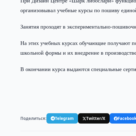
При Дизайн Центре «Шарк либослари» функцио
организовывал учебные курсы по пошиву един
Занятия проходят в экспериментально-пошивоч
На этих учебных курсах обучающие получают по
школьной формы и их внедрение в производств
В окончании курса выдаются специальные серт
Поделиться:
Telegram
Twitter/X
Faceboo