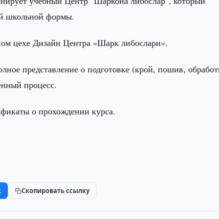
нирует учебный Центр "Шаркона либослар", который
ой школьной формы.
ном цехе Дизайн Центра «Шарк либослари».
лное представление о подготовке (крой, пошив, обработ
енный процесс.
ификаты о прохождении курса.
k
Скопировать ссылку