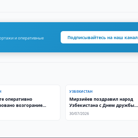
Подписывайтесь на наш канал
портажи и оперативные
Н
УЗБЕКИСТАН
те оперативно
Мирзиёев поздравил народ
овано возгорание
Узбекистана с Днем дружбы
а кафе
народов
30/07/2026