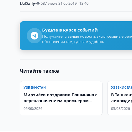
UzDaily
·
👁 537 views
·
31.05.2019 · 13:40
Будьте в курсе событий
Получайте главные новости, эксклюзивные ре
обновления там, где вам удобно.
Читайте также
УЗБЕКИСТАН
УЗБЕКИСТА
Мирзиёев поздравил Пашиняна с
В Ташкен
переназначением премьером
ликвидир
Армении
дымоход
05/08/2026
05/08/2026