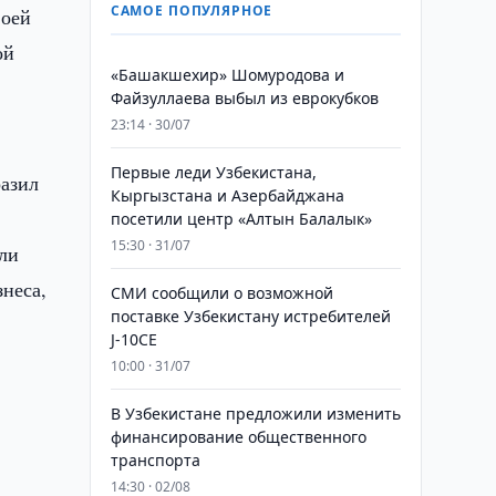
САМОЕ ПОПУЛЯРНОЕ
воей
ой
«Башакшехир» Шомуродова и
Файзуллаева выбыл из еврокубков
23:14 · 30/07
Первые леди Узбекистана,
азил
Кыргызстана и Азербайджана
посетили центр «Алтын Балалык»
15:30 · 31/07
ли
неса,
СМИ сообщили о возможной
поставке Узбекистану истребителей
J-10CE
10:00 · 31/07
В Узбекистане предложили изменить
финансирование общественного
транспорта
14:30 · 02/08