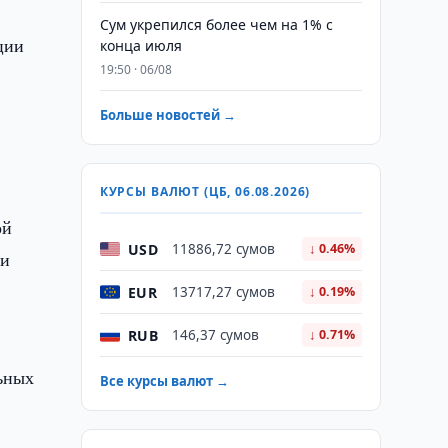
Сум укрепился более чем на 1% с
ции
конца июля
19:50 · 06/08
Больше новостей →
КУРСЫ ВАЛЮТ (ЦБ, 06.08.2026)
ой
USD
11886,72 сумов
↓ 0.46%
ии
EUR
13717,27 сумов
↓ 0.19%
RUB
146,37 сумов
↓ 0.71%
льных
Все курсы валют →