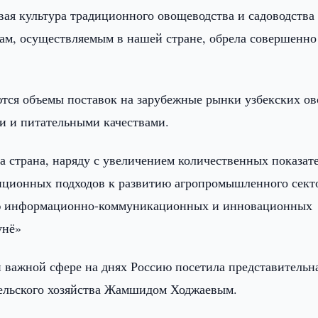
ая культура традиционного овощеводства и садоводства
мам, осуществляемым в нашей стране, обрела совершенно
аются объемы поставок на зарубежные рынки узбекских о
 и питательными качествами.
а страна, наряду с увеличением количественных показат
иционных подходов к развитию агропромышленного сект
ию информационно-коммуникационных и инновационных
унё»
й важной сфере на днях Россию посетила представительн
сельского хозяйства Жамшидом Ходжаевым.