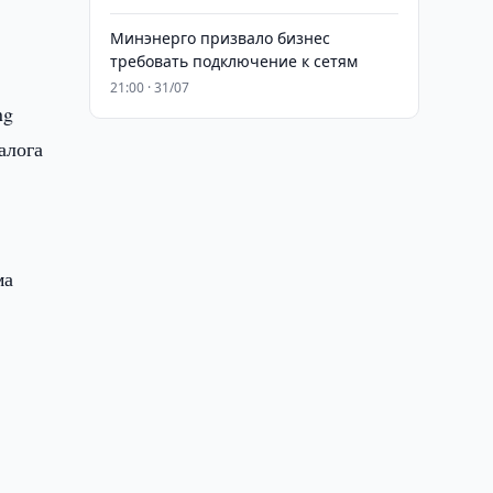
Минэнерго призвало бизнес
требовать подключение к сетям
21:00 · 31/07
ng
алога
ма