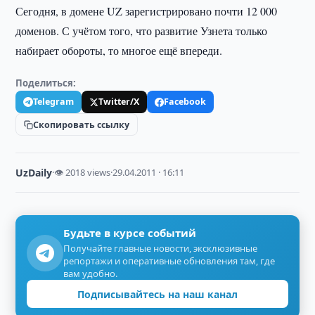
Сегодня, в домене UZ зарегистрировано почти 12 000
доменов. С учётом того, что развитие Узнета только
набирает обороты, то многое ещё впереди.
Поделиться:
Telegram
Twitter/X
Facebook
Скопировать ссылку
UzDaily
·
👁 2018 views
·
29.04.2011 · 16:11
Будьте в курсе событий
Получайте главные новости, эксклюзивные
репортажи и оперативные обновления там, где
вам удобно.
Подписывайтесь на наш канал