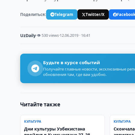
Поделиться:
Telegram
Twitter/X
Faceboo
UzDaily
·
👁 530 views
·
12.06.2019 · 16:41
Будьте в курсе событий
Получайте главные новости, эксклюзивные ре
обновления там, где вам удобно.
Читайте также
КУЛЬТУРА
КУЛЬТУРА
Дни культуры Узбекистана
Скончала
пройдут в Кыргызстане 27–28
артистка