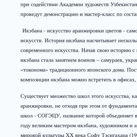
при содействии Академии художеств Узбекиста
проведут демонстрацию и мастер-класс по сост
Икэбана - искусство аранжировки цветов - сам
искусств. История икэбана насчитывает нескольк
современного искусства. Начав свою историю с
икэбана стала занятием воинов – самураев, ук
«токонома» традиционного японского дома. По
композиции икэбана можно встретить в офисах, 
Существует множество школ этого искусства, к
аранжировки, не отходя при этом от фундамент
школ - СОГЭЦУ, название которой объединяет в 
году великим мастером икэбана, художником и 
мировой культуры XX века Софу Тэсигахара (19