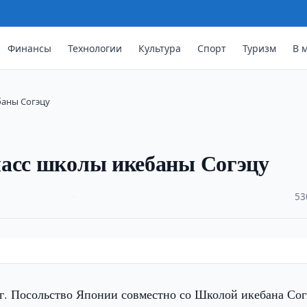
Финансы
Технологии
Культура
Спорт
Туризм
В 
баны Согэцу
ласс школы икебаны Согэцу
·
53
г. Посольство Японии совместно со Школой икебана Со