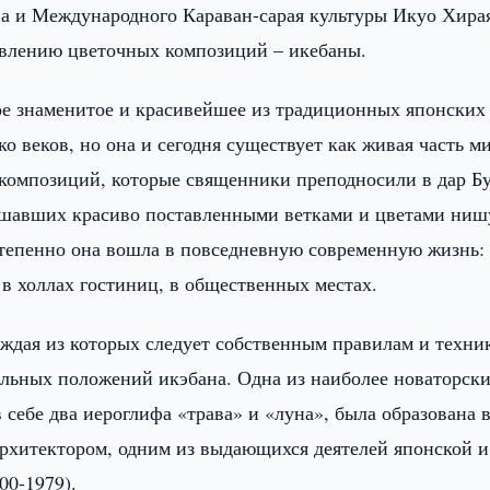
на и Международного Караван-сарая культуры Икуо Хир
авлению цветочных композиций – икебаны.
ое знаменитое и красивейшее из традиционных японских
о веков, но она и сегодня существует как живая часть м
 композиций, которые священники преподносили в дар Бу
рашавших красиво поставленными ветками и цветами ниш
степенно она вошла в повседневную современную жизнь:
в холлах гостиниц, в общественных местах.
аждая из которых следует собственным правилам и техни
альных положений икэбана. Одна из наиболее новаторск
себе два иероглифа «трава» и «луна», была образована 
архитектором, одним из выдающихся деятелей японской и
00-1979).