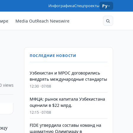
Инфографика
Спецпроекты
Ру
мире
Media OutReach Newswire
ПОСЛЕДНИЕ НОВОСТИ
Узбекистан и MPOC договорились
внедрять международные стандарты
0 views
12:30 · 07/08
МФЦА: рынок капитала Узбекистана
оценили в $22 млрд.
12:15 · 07/08
FIDE утвердила составы команд на
гэцу
шахматную Олимпиаду в