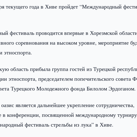
бря текущего года в Хиве пройдет “Международный фест
ный фестиваль проводится впервые в Хорезмской области
ивного соревнования на высоком уровне, мероприятие бу
и этноспорта.
скую область прибыла группа гостей из Турецкой респуб
ции этноспорта, председателем попечительского совета 
овета Турецкого Молодежного фонда Билолом Эрдоганом.
 оазис является дальнейшее укрепление сотрудничества,
ие в конференции, посвященной международному турниру
народный фестиваль стрельбы из лука” в Хиве.