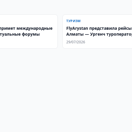
ТУРИЗМ
примет международные
FlyArystan представила рейсы
ктуальные форумы
Алматы — Ургенч туроперат
29/07/2026