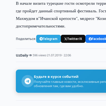
В начале визита турецкие гости осмотрели тер
где пройдет данный спортивный фестиваль. Гос
Махмудом в”Ичанской крепости", медресе "Кози
достопримечательностями.
Поделиться:
Telegram
Twitter/X
Faceboo
UzDaily
·
👁 596 views
·
21.07.2019 · 22:06
Будьте в курсе событий
Получайте главные новости, эксклюзивные ре
обновления там, где вам удобно.