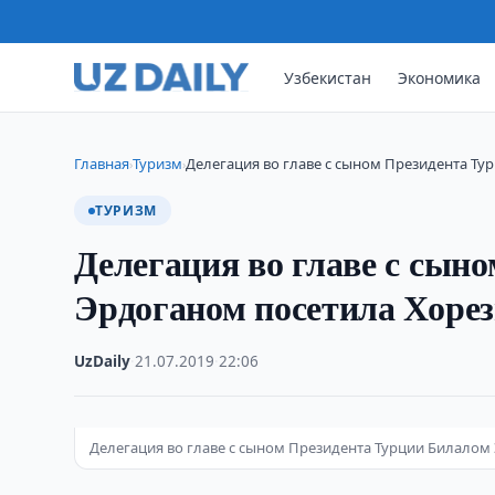
Узбекистан
Экономика
Главная
Туризм
Делегация во главе с сыном Президента Ту
›
›
ТУРИЗМ
Делегация во главе с сын
Эрдоганом посетила Хоре
UzDaily
·
21.07.2019
·
22:06
Делегация во главе с сыном Президента Турции Билалом