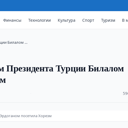
Финансы
Технологии
Культура
Спорт
Туризм
В 
рции Билалом …
ом Президента Турции Билалом
зм
·
59
 Эрдоганом посетила Хорезм