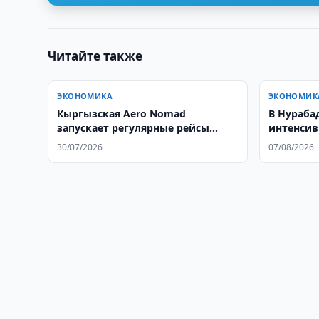
Читайте также
ЭКОНОМИКА
ЭКОНОМИК
Кыргызская Aero Nomad
В Нураба
запускает регулярные рейсы
интенси
между Ташкентом и Бишкеком
плантац
30/07/2026
07/08/2026