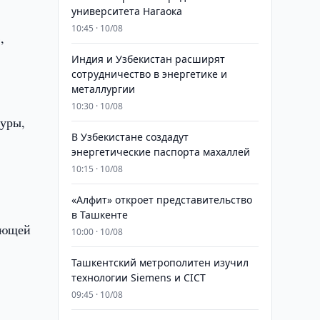
университета Нагаока
10:45 · 10/08
,
Индия и Узбекистан расширят
сотрудничество в энергетике и
металлургии
10:30 · 10/08
уры,
В Узбекистане создадут
энергетические паспорта махаллей
10:15 · 10/08
«Алфит» откроет представительство
в Ташкенте
вующей
10:00 · 10/08
Ташкентский метрополитен изучил
технологии Siemens и CICT
09:45 · 10/08