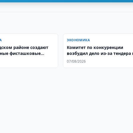
А
ЭКОНОМИКА
дском районе создают
Комитет по конкуренции
вные фисташковые
возбудил дело из-за тендера 
ии
5,7 млрд. сумов
07/08/2026