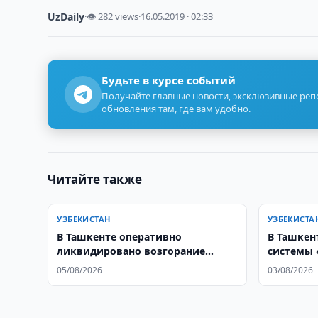
UzDaily
·
👁 282 views
·
16.05.2019 · 02:33
Будьте в курсе событий
Получайте главные новости, эксклюзивные ре
обновления там, где вам удобно.
Читайте также
УЗБЕКИСТАН
УЗБЕКИСТА
В Ташкенте оперативно
В Ташкен
ликвидировано возгорание
системы 
дымохода кафе
05/08/2026
03/08/2026