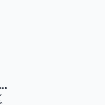
ва и
о-
ой