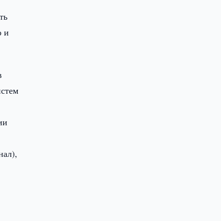
ть
о и
в
истем
ии
нал),