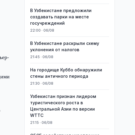
В Узбекистане предложили
создавать парки на месте
госучреждений
22:00 · 06/08
В Узбекистане раскрыли схему
уклонения от налогов
ьер-
21:45 · 06/08
На городище Куббо обнаружили
щими
стены античного периода
21:30 · 06/08
Узбекистан признан лидером
туристического роста в
Центральной Азии по версии
0
WTTC
21:15 · 06/08