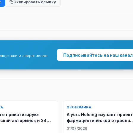
k
Скопировать ссылку
Подписывайтесь на наш канал
епортажи и оперативные
КА
ЭКОНОМИКА
те приватизируют
Alyors Holding изучает проек
ский авторынок и 34
фармацевтической отрасли
Узбекистана
6
31/07/2026