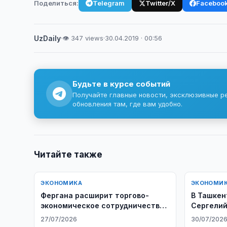
Поделиться:
Telegram
Twitter/X
Faceboo
UzDaily
·
👁 347 views
·
30.04.2019 · 00:56
Будьте в курсе событий
Получайте главные новости, эксклюзивные р
обновления там, где вам удобно.
Читайте также
ЭКОНОМИКА
ЭКОНОМИ
Фергана расширит торгово-
В Ташкен
экономическое сотрудничество
Сергелий
с Афганистаном
объекта
27/07/2026
30/07/202