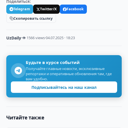
Поделиться:
Telegram
Twitter/X
Facebook
Скопировать ссылку
UzDaily
·
👁 1566 views
·
04.07.2025 · 18:23
Будьте в курсе событий
Получайте главные новости, эксклюзивные
репортажи и оперативные обновления там, где
вам удобно.
Подписывайтесь на наш канал
Читайте также