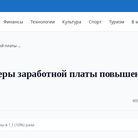
Финансы
Технологии
Культура
Спорт
Туризм
В 
ной платы …
змеры заработной платы повыш
·
40
 в 1,1 (10%) раза