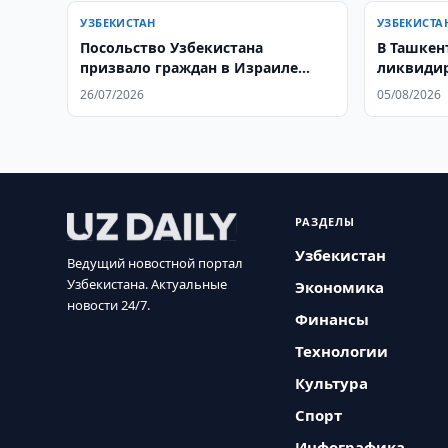
УЗБЕКИСТАН
УЗБЕКИСТА
Посольство Узбекистана
В Ташкен
призвало граждан в Израиле
ликвидир
соблюдать меры безопасности
дымоход
26/07/2026
05/08/2026
РАЗДЕЛЫ
Узбекистан
Ведущий новостной портал
Узбекистана. Актуальные
Экономика
новости 24/7.
Финансы
Технологии
Культура
Спорт
Инфографика