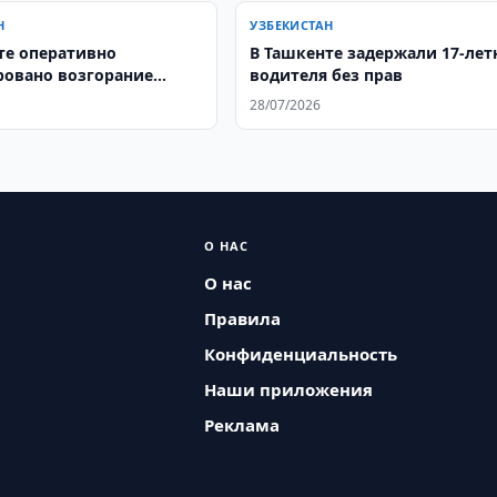
Н
УЗБЕКИСТАН
те оперативно
В Ташкенте задержали 17-лет
овано возгорание
водителя без прав
а кафе
28/07/2026
О НАС
О нас
Правила
Конфиденциальность
Наши приложения
Реклама