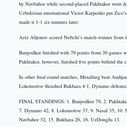
by Navbahor while second-placed Pakhtakor went do
Uzbekistan international Victor Karpenko put Zico’s
made it 1-1 six minutes later.
Aziz Alijonov scored Neftchi’s match-winner from th
Bunyodkor finished with 79 points from 30 games wit
Pakhtakor, however, finished five points behind the 
In other final round matches, Metallurg beat Andi
Lokomotive thrashed Bukhara 4-1, Dynamo defeated
FINAL STANDINGS: 1. Bunyodkor 79, 2. Pakhtakor 74
7. Dynamo 42, 8. Lokomotive 37, 9. Nasaf 35, 10.
Navbahor 32, 15. Bukhara 26, 16. UzDongJu 13.