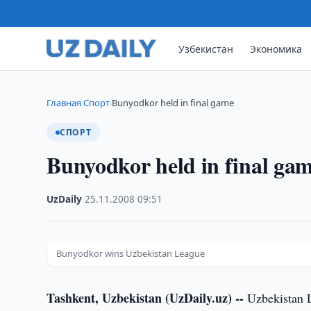
Узбекистан
Экономика
Главная
Спорт
Bunyodkor held in final game
›
›
СПОРТ
Bunyodkor held in final ga
UzDaily
·
25.11.2008
·
09:51
Bunyodkor wins Uzbekistan League
Tashkent, Uzbekistan (UzDaily.uz) --
Uzbekistan L