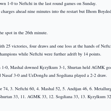
wn 1-0 to Neftchi in the last round games on Sunday.
 charges ahead nine minutes into the restart but Ilhom Boyde
e spot in the 26th minute.
h 25 victories, four draws and one loss at the hands of Neftc
champions while Neftchi were further adrift by 14 points.
jan 1-0, Mashal downed Kyzylkum 3-1, Shurtan held AGMK goa
 Nasaf 3-0 and UzDongJu and Sogdiana played a 2-2 draw.
, 3. Neftchi 60, 4. Mashal 52, 5. Andijan 46, 6. Metallur
 Shurtan 33, 11. AGMK 33, 12. Sogdiana 33, 13. Kyzylkum 32