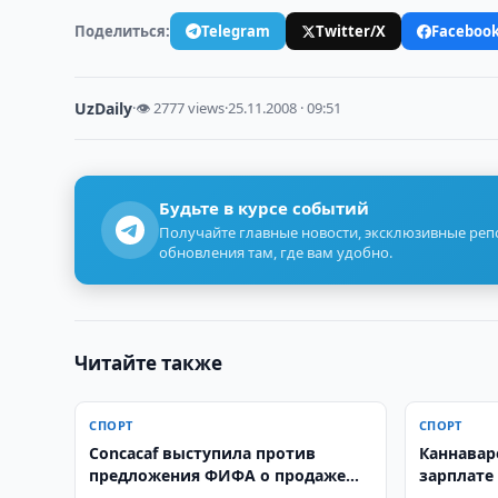
Поделиться:
Telegram
Twitter/X
Faceboo
UzDaily
·
👁 2777 views
·
25.11.2008 · 09:51
Будьте в курсе событий
Получайте главные новости, эксклюзивные ре
обновления там, где вам удобно.
Читайте также
СПОРТ
СПОРТ
Concacaf выступила против
Каннавар
предложения ФИФА о продаже
зарплате 
доли в коммерческих правах