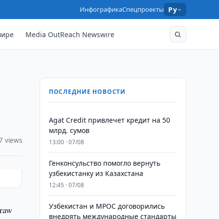
Инфографика
Спецпроекты
Ру
мире
Media OutReach Newswire
ПОСЛЕДНИЕ НОВОСТИ
Agat Credit привлечет кредит на 50
млрд. сумов
7 views
13:00 · 07/08
Генконсульство помогло вернуть
узбекистанку из Казахстана
12:45 · 07/08
Узбекистан и MPOC договорились
draw
внедрять международные стандарты