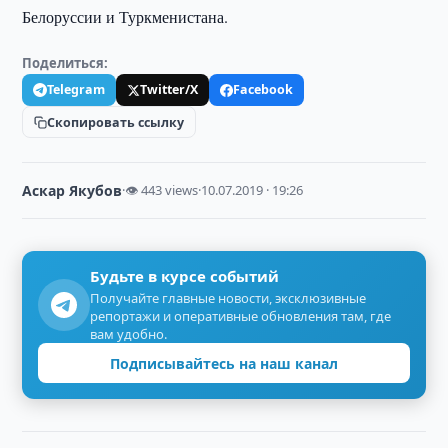
Белоруссии и Туркменистана.
Поделиться:
Telegram
Twitter/X
Facebook
Скопировать ссылку
Аскар Якубов
·
👁 443 views
·
10.07.2019 · 19:26
Будьте в курсе событий
Получайте главные новости, эксклюзивные
репортажи и оперативные обновления там, где
вам удобно.
Подписывайтесь на наш канал