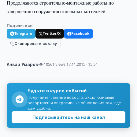
Продолжаются строительно-монтажные работы по
завершению сооружения отдельных коттеджей.
Поделиться:
Telegram
Twitter/X
Facebook
Скопировать ссылку
Анвар Умаров
·
👁 10561 views
·
17.11.2015 · 15:54
Будьте в курсе событий
Получайте главные новости, эксклюзивные
репортажи и оперативные обновления там, где
вам удобно.
Подписывайтесь на наш канал