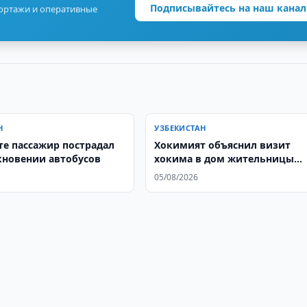
Подписывайтесь на наш канал
портажи и оперативные
Н
УЗБЕКИСТАН
те пассажир пострадал
Хокимият объяснил визит
кновении автобусов
хокима в дом жительницы
Шахрисабза
05/08/2026