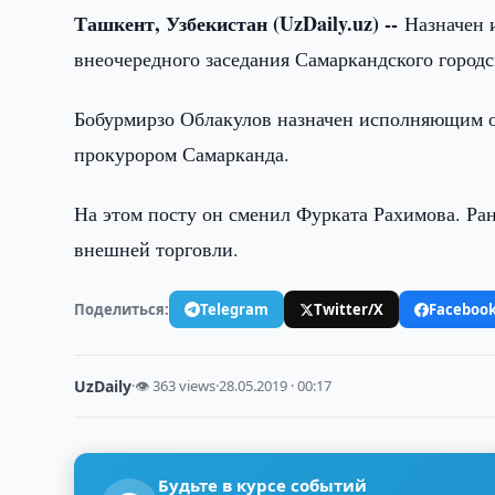
Ташкент, Узбекистан (UzDaily.uz) --
Назначен 
внеочередного заседания Самаркандского городс
Бобурмирзо Облакулов назначен исполняющим об
прокурором Самарканда.
На этом посту он сменил Фурката Рахимова. Ра
внешней торговли.
Поделиться:
Telegram
Twitter/X
Faceboo
UzDaily
·
👁 363 views
·
28.05.2019 · 00:17
Будьте в курсе событий