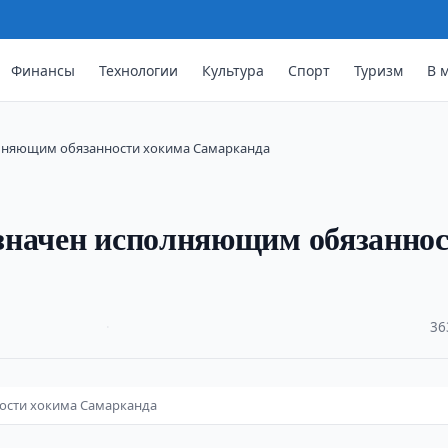
Финансы
Технологии
Культура
Спорт
Туризм
В 
лняющим обязанности хокима Самарканда
значен исполняющим обязанно
·
36
ости хокима Самарканда