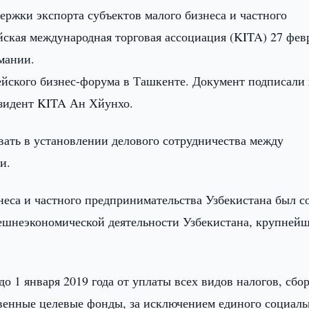
ржки экспорта субъектов малого бизнеса и частного
йская международная торговая ассоциация (KITA) 27 фев
мании.
ейского бизнес-форума в Ташкенте. Документ подписали 
зидент KITA Ан Хйунхо.
вать в установлении делового сотрудничества между
и.
неса и частного предпринимательства Узбекистана был с
нешнеэкономической деятельности Узбекистана, крупней
о 1 января 2019 года от уплаты всех видов налогов, сбор
венные целевые фонды, за исключением единого социаль