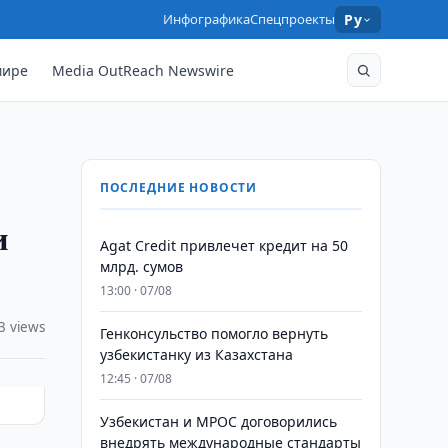
Инфографика
Спецпроекты
Ру
мире
Media OutReach Newswire
ПОСЛЕДНИЕ НОВОСТИ
и
Agat Credit привлечет кредит на 50
млрд. сумов
13:00 · 07/08
3 views
Генконсульство помогло вернуть
узбекистанку из Казахстана
12:45 · 07/08
Узбекистан и MPOC договорились
внедрять международные стандарты