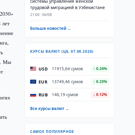
системы управления женской
трудовой миграцией в Узбекистане
 2030»
21:00 · 06/08
 лет
Больше новостей →
лнение
нга,
ть
КУРСЫ ВАЛЮТ (ЦБ, 07.08.2026)
т. Мы
USD
11915,64 сумов
↑ 0.24%
от
EUR
13749,46 сумов
↑ 0.23%
RUB
146,19 сумов
↓ 0.12%
ногих
Все курсы валют →
ать
САМОЕ ПОПУЛЯРНОЕ