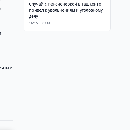
Случай с пенсионеркой в Ташкенте
и
привел к увольнениям и уголовному
делу
16:15 · 01/08
я
ажным