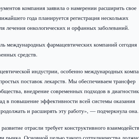
ументов компания заявила о намерении расширить свое
лижайшего года планируется регистрация нескольких
ля лечения онкологических и орфанных заболеваний.
роль международных фармацевтических компаний сегодня
венных средств.
ацевтической индустрии, особенно международных компа
и простых поставок лекарств. Мы обеспечиваем трансфер
общества, внедрение современных подходов в диагностик
ад в повышение эффективности всей системы оказания
одолжать и расширять эту работу», — подчеркнула она.
 развитие отрасли требует конструктивного взаимодейст
ми рынка. Основной целью такого сотрудничества должн