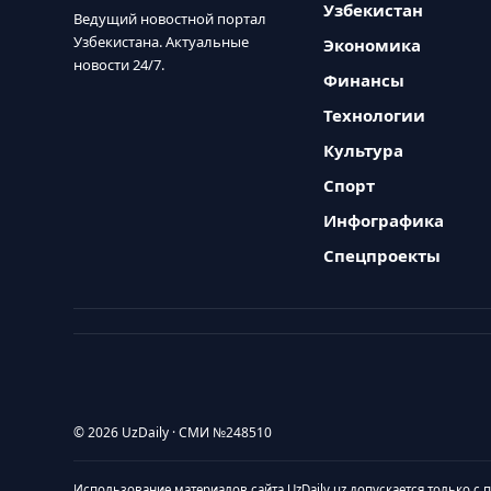
Узбекистан
Ведущий новостной портал
Узбекистана. Актуальные
Экономика
новости 24/7.
Финансы
Технологии
Культура
Спорт
Инфографика
Спецпроекты
© 2026 UzDaily · СМИ №248510
Использование материалов сайта UzDaily.uz допускается только с