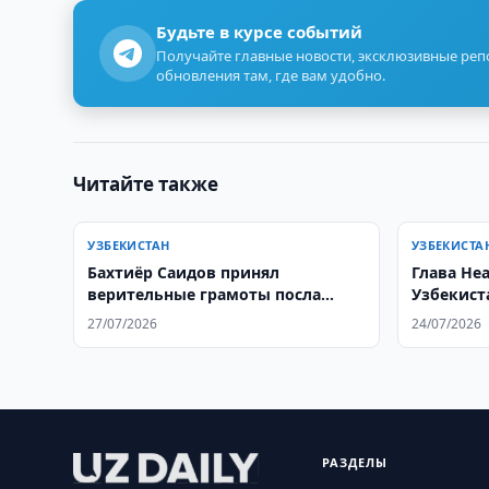
Будьте в курсе событий
Получайте главные новости, эксклюзивные ре
обновления там, где вам удобно.
Читайте также
УЗБЕКИСТАН
УЗБЕКИСТА
Бахтиёр Саидов принял
Глава He
верительные грамоты посла
Узбекист
Гамбии
програм
27/07/2026
24/07/2026
РАЗДЕЛЫ