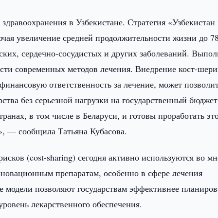
 здравоохранения в Узбекистане. Стратегия «Узбекистан
ючая увеличение средней продолжительности жизни до 78
еских, сердечно-сосудистых и других заболеваний. Выпо
ости современных методов лечения. Внедрение кост-шери
 финансовую ответственность за лечение, может позволи
рства без серьезной нагрузки на государственный бюдже
ранах, в том числе в Беларуси, и готовы проработать эт
», — сообщила Татьяна Кубасова.
исков (cost-sharing) сегодня активно используются во м
нновационным препаратам, особенно в сфере лечения
е модели позволяют государствам эффективнее планиров
уровень лекарственного обеспечения.