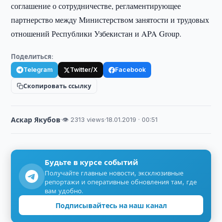
соглашение о сотрудничестве, регламентирующее
партнерство между Министерством занятости и трудовых
отношений Республики Узбекистан и APA Group.
Поделиться:
Telegram
Twitter/X
Facebook
Скопировать ссылку
Аскар Якубов
·
👁 2313 views
·
18.01.2019 · 00:51
Будьте в курсе событий
Получайте главные новости, эксклюзивные
репортажи и оперативные обновления там, где
вам удобно.
Подписывайтесь на наш канал