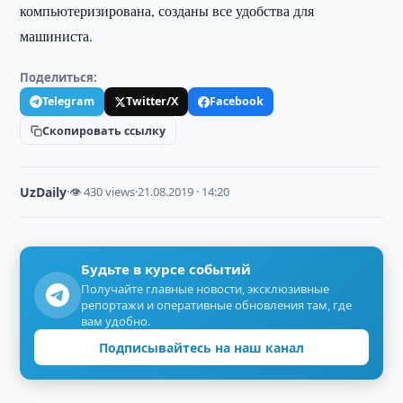
компьютеризирована, созданы все удобства для
машиниста.
Поделиться:
Telegram
Twitter/X
Facebook
Скопировать ссылку
UzDaily
·
👁 430 views
·
21.08.2019 · 14:20
Будьте в курсе событий
Получайте главные новости, эксклюзивные
репортажи и оперативные обновления там, где
вам удобно.
Подписывайтесь на наш канал