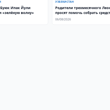
Н
УЗБЕКИСТАН
 Буюк Ипак Йули
Родители трехмесячного Лео
и «зелёную волну»
просят помочь собрать средс
на лечение
06/08/2026