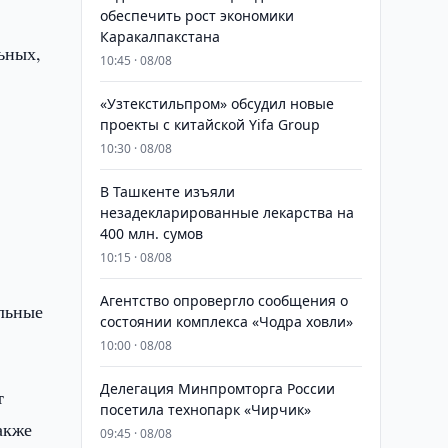
обеспечить рост экономики
Каракалпакстана
ьных,
10:45 · 08/08
«Узтекстильпром» обсудил новые
проекты с китайской Yifa Group
10:30 · 08/08
​​​​​​​В Ташкенте изъяли
незадекларированные лекарства на
400 млн. сумов
10:15 · 08/08
Агентство опровергло сообщения о
ельные
состоянии комплекса «Чодра ховли»
10:00 · 08/08
Делегация Минпромторга России
т
посетила технопарк «Чирчик»
акже
09:45 · 08/08