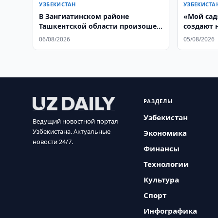
УЗБЕКИСТАН
УЗБЕКИСТА
В Зангиатинском районе
«Мой сад
Ташкентской области произошел
создают 
пожар в магазине
обществе
06/08/2026
05/08/2026
инициат
РАЗДЕЛЫ
Узбекистан
Ведущий новостной портал
Узбекистана. Актуальные
Экономика
новости 24/7.
Финансы
Технологии
Культура
Спорт
Инфографика