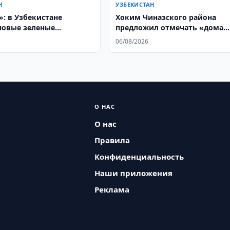
Н
УЗБЕКИСТАН
»: в Узбекистане
Хоким Чиназского района
новые зеленые
предложил отмечать «дома
нные пространства по
позора»
06/08/2026
иве жителей
О НАС
О нас
Правила
Конфиденциальность
Наши приложения
Реклама