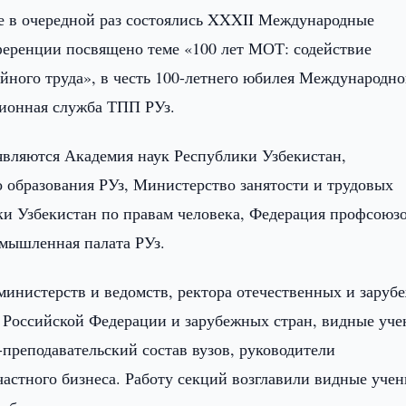
е в очередной раз состоялись XXXII Международные
ференции посвящено теме «100 лет МОТ: содействие
йного труда», в честь 100-летнего юбилея Международн
ционная служба ТПП РУз.
являются Академия наук Республики Узбекистан,
 образования РУз, Министерство занятости и трудовых
и Узбекистан по правам человека, Федерация профсоюз
омышленная палата РУз.
министерств и ведомств, ректора отечественных и заруб
а Российской Федерации и зарубежных стран, видные уче
преподавательский состав вузов, руководители
астного бизнеса. Работу секций возглавили видные учен