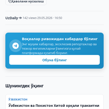
Ҳаволани нусхалаш
UzDaily
·
👁 142 views
·
29.05.2026 · 16:50
Воқеалар ривожидан хабардор бўлинг
Энг муҳим хабарлар, эксклюзив репортажлар ва
тезкор янгиликларни ўзингизга қулай
платформада кузатиб боринг.
Обуна бўлинг
Шунингдек ўқинг
ЎЗБЕКИСТОН
Ўзбекистон ва Покистон Хитой орқали транзитни