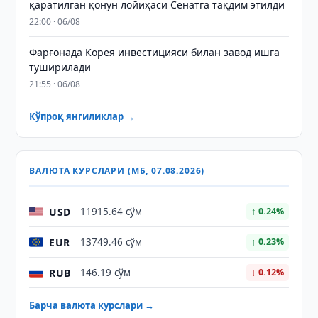
қаратилган қонун лойиҳаси Сенатга тақдим этилди
22:00 · 06/08
Фарғонада Корея инвестицияси билан завод ишга
туширилади
21:55 · 06/08
Кўпроқ янгиликлар →
ВАЛЮТА КУРСЛАРИ (МБ, 07.08.2026)
USD
11915.64 сўм
↑ 0.24%
EUR
13749.46 сўм
↑ 0.23%
RUB
146.19 сўм
↓ 0.12%
Барча валюта курслари →