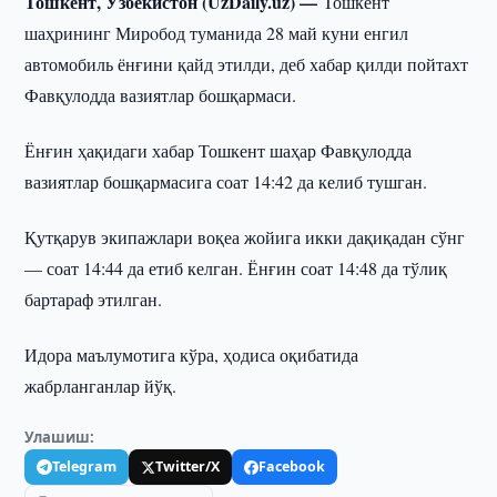
Тошкент, Ўзбекистон (UzDaily.uz) —
Тошкент
шаҳрининг Мирoбод туманида 28 май куни енгил
автомобиль ёнғини қайд этилди, деб хабар қилди пойтахт
Фавқулодда вазиятлар бошқармаси.
Ёнғин ҳақидаги хабар Тошкент шаҳар Фавқулодда
вазиятлар бошқармасига соат 14:42 да келиб тушган.
Қутқарув экипажлари воқеа жойига икки дақиқадан сўнг
— соат 14:44 да етиб келган. Ёнғин соат 14:48 да тўлиқ
бартараф этилган.
Идора маълумотига кўра, ҳодиса оқибатида
жабрланганлар йўқ.
Улашиш:
Telegram
Twitter/X
Facebook