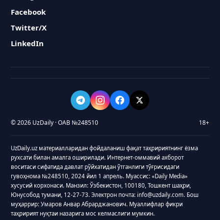
Facebook
Twitter/X
LinkedIn
© 2026 UzDaily · ОАВ №248510
18+
UzDaily.uz материалларидан фойдаланиш фақат таҳририятнинг ёзма
рухсати билан амалга оширилади. Интернет-оммавий ахборот
воситаси сифатида давлат рўйхатидан ўтганлиги тўғрисидаги
гувоҳнома №248510, 2024 йил 1 апрель. Муассис: «Daily Media»
хусусий корхонаси. Манзил: Ўзбекистон, 100180, Тошкент шаҳри,
Юнусобод тумани, 12-27-73. Электрон почта: info@uzdaily.com. Бош
муҳаррир: Умаров Анвар Абрарджанович. Муаллифлар фикри
таҳририят нуқтаи назарига мос келмаслиги мумкин.