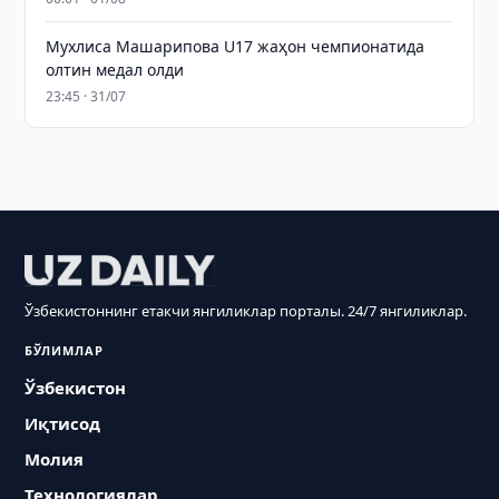
Мухлиса Машарипова U17 жаҳон чемпионатида
олтин медал олди
23:45 · 31/07
Ўзбекистоннинг етакчи янгиликлар порталы. 24/7 янгиликлар.
БЎЛИМЛАР
Ўзбекистон
Иқтисод
Молия
Технологиялар