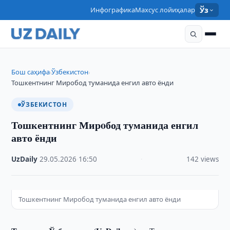
Инфографика
Махсус лойиҳалар
Ўз
Бош саҳифа
Ўзбекистон
›
›
Тошкентнинг Мирoбод туманида енгил авто ёнди
ЎЗБЕКИСТОН
Тошкентнинг Мирoбод туманида енгил
авто ёнди
UzDaily
·
29.05.2026
·
16:50
·
142 views
Тошкентнинг Мирoбод туманида енгил авто ёнди