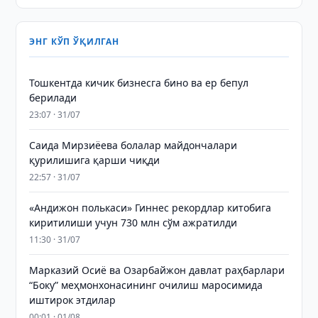
ЭНГ КЎП ЎҚИЛГАН
Тошкентда кичик бизнесга бино ва ер бепул
берилади
23:07 · 31/07
Саида Мирзиёева болалар майдончалари
қурилишига қарши чиқди
22:57 · 31/07
«Андижон полькаси» Гиннес рекордлар китобига
киритилиши учун 730 млн сўм ажратилди
11:30 · 31/07
Марказий Осиё ва Озарбайжон давлат раҳбарлари
“Боку” меҳмонхонасининг очилиш маросимида
иштирок этдилар
00:01 · 01/08