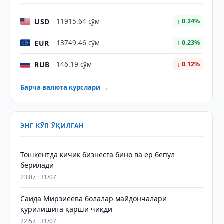
USD
11915.64 сўм
↑ 0.24%
EUR
13749.46 сўм
↑ 0.23%
RUB
146.19 сўм
↓ 0.12%
Барча валюта курслари →
ЭНГ КЎП ЎҚИЛГАН
Тошкентда кичик бизнесга бино ва ер бепул
берилади
23:07 · 31/07
Саида Мирзиёева болалар майдончалари
қурилишига қарши чиқди
22:57 · 31/07