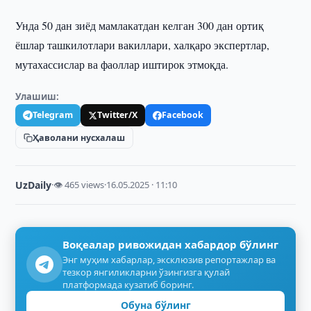
Унда 50 дан зиёд мамлакатдан келган 300 дан ортиқ
ёшлар ташкилотлари вакиллари, халқаро экспертлар,
мутахассислар ва фаоллар иштирок этмоқда.
Улашиш:
Telegram
Twitter/X
Facebook
Ҳаволани нусхалаш
UzDaily
·
👁 465 views
·
16.05.2025 · 11:10
Воқеалар ривожидан хабардор бўлинг
Энг муҳим хабарлар, эксклюзив репортажлар ва
тезкор янгиликларни ўзингизга қулай
платформада кузатиб боринг.
Обуна бўлинг