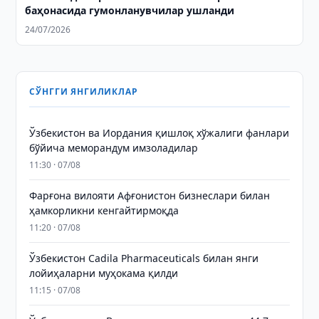
баҳонасида гумонланувчилар ушланди
24/07/2026
СЎНГГИ ЯНГИЛИКЛАР
Ўзбекистон ва Иордания қишлоқ хўжалиги фанлари
бўйича меморандум имзоладилар
11:30 · 07/08
Фарғона вилояти Афғонистон бизнеслари билан
ҳамкорликни кенгайтирмоқда
11:20 · 07/08
Ўзбекистон Cadila Pharmaceuticals билан янги
лойиҳаларни муҳокама қилди
11:15 · 07/08