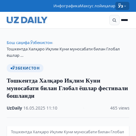
Инфографика
Махсус лойиҳалар
Ўз
Бош саҳифа
Ўзбекистон
›
›
Тошкентда Халқаро Иқлим Куни муносабати билан Глобал
ёшлар …
ЎЗБЕКИСТОН
Тошкентда Халқаро Иқлим Куни
муносабати билан Глобал ёшлар фестивали
бошланди
UzDaily
·
16.05.2025
·
11:10
·
465 views
Тошкентда Халқаро Иқлим Куни муносабати билан Глобал