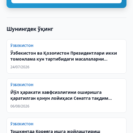
Шунингдек ўқинг
ЎЗБЕКИСТОН
Ўзбекистон ва Қозоғистон Президентлари икки
томонлама кун тартибидаги масалаларни
муҳокама қилдилар
24/07/2026
ЎЗБЕКИСТОН
Йўл ҳаракати хавфсизлигини оширишга
қаратилган қонун лойиҳаси Сенатга тақдим
этилди
06/08/2026
ЎЗБЕКИСТОН
Тошкентда Кореяга ишга жойлаштириш