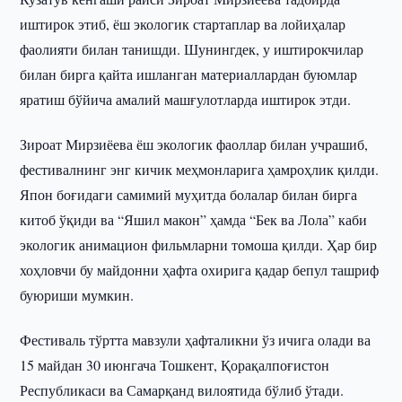
иштирок этиб, ёш экологик стартаплар ва лойиҳалар
фаолияти билан танишди. Шунингдек, у иштирокчилар
билан бирга қайта ишланган материаллардан буюмлар
яратиш бўйича амалий машғулотларда иштирок этди.
Зироат Мирзиёева ёш экологик фаоллар билан учрашиб,
фестивалнинг энг кичик меҳмонларига ҳамроҳлик қилди.
Япон боғидаги самимий муҳитда болалар билан бирга
китоб ўқиди ва “Яшил макон” ҳамда “Бек ва Лола” каби
экологик анимацион фильмларни томоша қилди. Ҳар бир
хоҳловчи бу майдонни ҳафта охирига қадар бепул ташриф
буюриши мумкин.
Фестиваль тўртта мавзули ҳафталикни ўз ичига олади ва
15 майдан 30 июнгача Тошкент, Қорақалпоғистон
Республикаси ва Самарқанд вилоятида бўлиб ўтади.