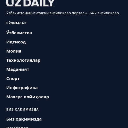
Ўзбекистоннинг етакчи янгиликлар порталы. 24/7 янгиликлар.
БЎЛИМЛАР
Ўзбекистон
Иқтисод
Молия
Технологиялар
Маданият
Спорт
Инфографика
Махсус лойиҳалар
БИЗ ҲАҚИМИЗДА
Биз ҳақимизда