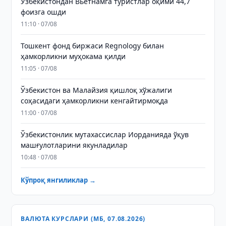
Ўзбекистондан Вьетнамга туристлар оқими 44,7
фоизга ошди
11:10 · 07/08
Тошкент фонд биржаси Regnology билан
ҳамкорликни муҳокама қилди
11:05 · 07/08
Ўзбекистон ва Малайзия қишлоқ хўжалиги
соҳасидаги ҳамкорликни кенгайтирмоқда
11:00 · 07/08
Ўзбекистонлик мутахассислар Иорданияда ўқув
машғулотларини якунладилар
10:48 · 07/08
Кўпроқ янгиликлар →
ВАЛЮТА КУРСЛАРИ (МБ, 07.08.2026)