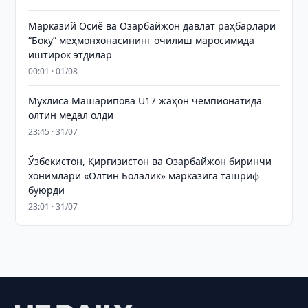
Марказий Осиё ва Озарбайжон давлат раҳбарлари
“Боку” меҳмонхонасининг очилиш маросимида
иштирок этдилар
00:01 · 01/08
Мухлиса Машарипова U17 жаҳон чемпионатида
олтин медал олди
23:45 · 31/07
Ўзбекистон, Қирғизистон ва Озарбайжон биринчи
хонимлари «Олтин Болалик» марказига ташриф
буюрди
23:01 · 31/07