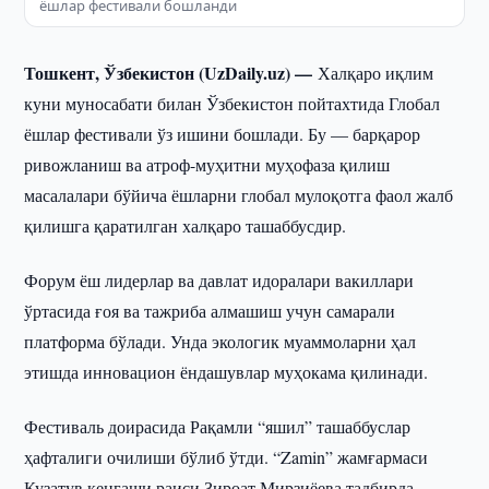
ёшлар фестивали бошланди
Тошкент, Ўзбекистон (UzDaily.uz) —
Халқаро иқлим
куни муносабати билан Ўзбекистон пойтахтида Глобал
ёшлар фестивали ўз ишини бошлади. Бу — барқарор
ривожланиш ва атроф-муҳитни муҳофаза қилиш
масалалари бўйича ёшларни глобал мулоқотга фаол жалб
қилишга қаратилган халқаро ташаббусдир.
Форум ёш лидерлар ва давлат идоралари вакиллари
ўртасида ғоя ва тажриба алмашиш учун самарали
платформа бўлади. Унда экологик муаммоларни ҳал
этишда инновацион ёндашувлар муҳокама қилинади.
Фестиваль доирасида Рақамли “яшил” ташаббуслар
ҳафталиги очилиши бўлиб ўтди. “Zamin” жамғармаси
Кузатув кенгаши раиси Зироат Мирзиёева тадбирда