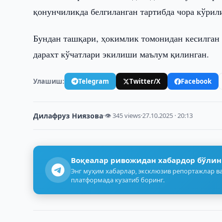
қонунчиликда белгиланган тартибда чора кўри
Бундан ташқари, ҳокимлик томонидан кесилган д
дарахт кўчатлари экилиши маълум қилинган.
Улашиш:
Telegram
Twitter/X
Facebook
Дилафруз Ниязова
·
👁 345 views
·
27.10.2025 · 20:13
Воқеалар ривожидан хабардор бўлин
Энг муҳим хабарлар, эксклюзив репортажлар ва
платформада кузатиб боринг.