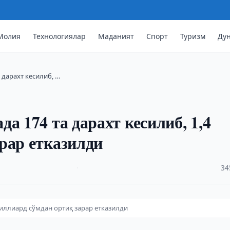
Молия
Технологиялар
Маданият
Спорт
Туризм
Ду
 дарахт кесилиб, …
а 174 та дарахт кесилиб, 1,4
рар етказилди
·
34
миллиард сўмдан ортиқ зарар етказилди