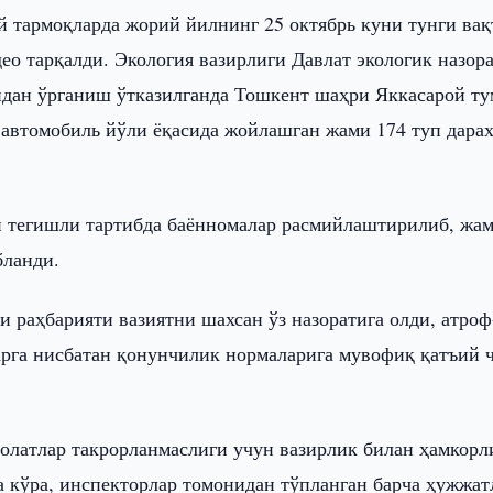
 тармоқларда жорий йилнинг 25 октябрь куни тунги вақ
ео тарқалди. Экология вазирлиги Давлат экологик назор
идан ўрганиш ўтказилганда Тошкент шаҳри Яккасарой т
автомобиль йўли ёқасида жойлашган жами 174 туп дарах
н тегишли тартибда баённомалар расмийлаштирилиб, жам
бланди.
 раҳбарияти вазиятни шахсан ўз назоратига олди, атроф
ларга нисбатан қонунчилик нормаларига мувофиқ қатъий 
ҳолатлар такрорланмаслиги учун вазирлик билан ҳамкорл
 кўра, инспекторлар томонидан тўпланган барча ҳужжат