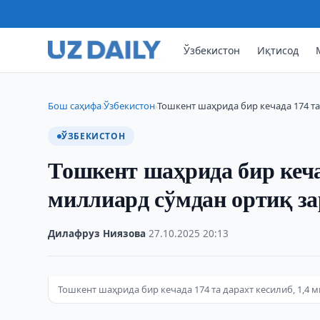
Ўзбекистон
Иқтисод
Бош саҳифа
Ўзбекистон
Тошкент шаҳрида бир кечада 174 та
›
›
ЎЗБЕКИСТОН
Тошкент шаҳрида бир кечад
миллиард сўмдан ортиқ за
Дилафруз Ниязова
·
27.10.2025
·
20:13
Тошкент шаҳрида бир кечада 174 та дарахт кесилиб, 1,4 