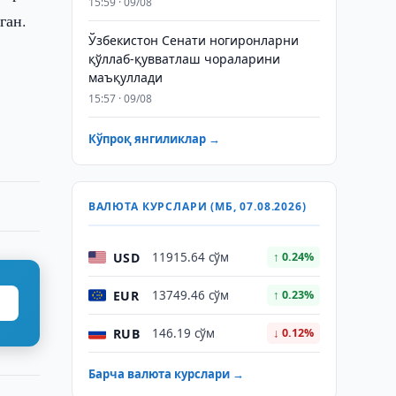
15:59 · 09/08
ган.
Ўзбекистон Сенати ногиронларни
қўллаб-қувватлаш чораларини
маъқуллади
15:57 · 09/08
Кўпроқ янгиликлар →
ВАЛЮТА КУРСЛАРИ (МБ, 07.08.2026)
USD
11915.64 сўм
↑ 0.24%
EUR
13749.46 сўм
↑ 0.23%
RUB
146.19 сўм
↓ 0.12%
Барча валюта курслари →