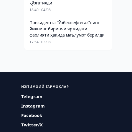
қўзғатилди
18:40 · 04/08
Президентга “Ўзбекнефтегаз”нинг
йилнинг биринчи ярмидаги
фаолияти ҳақида маълумот берилди
17:54 · 03/08
ИЖТИМОИЙ ТАРМОҚЛАР
Telegram
Instagram
Facebook
Twitter/X