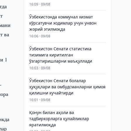
16:09 · 09/08
тда
ат
Ўзбекистонда коммунал хизмат
кўрсатувчи ходимлар учун унвон
умани
жорий этилмоқда
т ва
16:06 · 09/08
Ўзбекистон Сенати статистика
тизимига киритилган
и 1
ўзгартиришларни маъқуллади
16:03 · 09/08
Ўзбекистон Сенати болалар
-
ҳуқуқлари ва омбудсманларни ҳимоя
қилишни кучайтирди
чора
16:01 · 09/08
Қонун билан аҳоли ва
икда
тадбиркорларга қулайликлар
яратилмоқда
лар