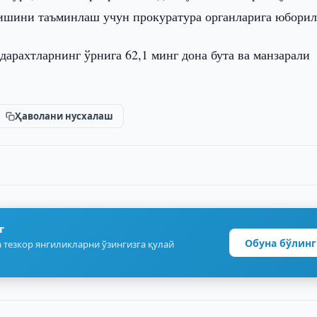
лишини таъминлаш учун прокуратура органларига юборил
арахтларнинг ўрнига 62,1 минг дона бута ва манзарали
Ҳаволани нусхалаш
г
Обуна бўлинг
 тезкор янгиликларни ўзингизга қулай