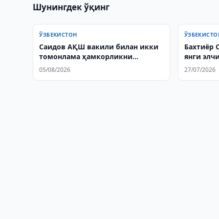
Шунингдек ўқинг
ЎЗБЕКИСТОН
ЎЗБЕКИСТО
Саидов АҚШ вакили билан икки
Бахтиёр 
томонлама ҳамкорликни
янги элч
муҳокама қилди
ёрлиқлар
05/08/2026
27/07/2026