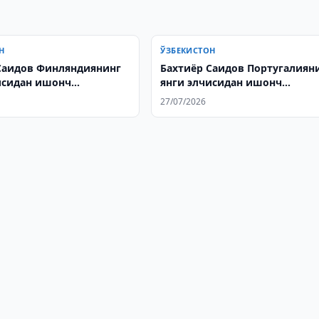
Н
ЎЗБЕКИСТОН
Саидов Финляндиянинг
Бахтиёр Саидов Португалиян
исидан ишонч
янги элчисидан ишонч
ини қабул қилди
ёрлиқларини қабул қилди
27/07/2026