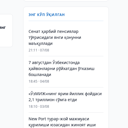
ЭНГ КЎП ЎҚИЛГАН
инг
Сенат ҳарбий пенсиялар
тўғрисидаги янги қонунни
маъқуллади
21:11 · 07/08
7 августдан Ўзбекистонда
ҳайвонларни рўйхатдан ўтказиш
бошланади
18:45 · 04/08
«ЎзМИЖ»нинг ярим йиллик фойдаси
2,1 триллион сўмга етди
18:10 · 03/08
New Port турар-жой мажмуаси
қурилиши юзасидан жиноят иши