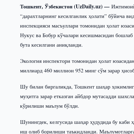
Тошкент, Ўзбекистон (UzDaily.uz) —
Ижтимоий
“дарахтларнинг кесилганлик ҳолати” бўйича вид
инспекцияси масъуллари томонидан ҳолат юзас
Нукус ва Бобур кўчалари кесишмасидан бошлаб 
бута кесилгани аниқланди.
Экология инспектори томонидан ҳолат юзасида
миллиард 460 миллион 952 минг сўм зарар ҳисо
Шу билан биргаликда, Тошкент шаҳар ҳокимлиги
муҳитга зарар етказган айбдор мутасадди шахс
кўрилиши маълум бўлди.
Шунингдек, келгусида шаҳар ҳудудида бу каби 
иш олиб борилиши таъкидланди. Маълумотларга