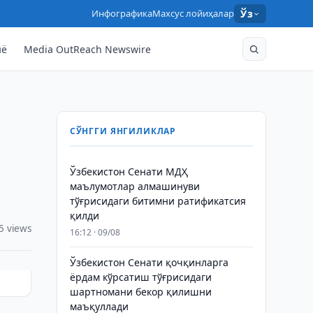
Инфографика
Махсус лойиҳалар
Ўз
нё
Media OutReach Newswire
СЎНГГИ ЯНГИЛИКЛАР
Ўзбекистон Сенати МДҲ
маълумотлар алмашинуви
тўғрисидаги битимни ратификатсия
қилди
5 views
16:12 · 09/08
Ўзбекистон Сенати қочқинларга
ёрдам кўрсатиш тўғрисидаги
шартномани бекор қилишни
маъқуллади