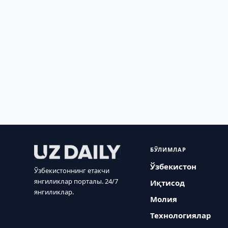
БЎЛИМЛАР
Ўзбекистон
Ўзбекистоннинг етакчи
янгиликлар порталы. 24/7
Иқтисод
янгиликлар.
Молия
Технологиялар