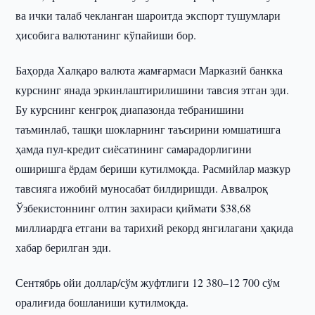
ва ички талаб чекланган шароитда экспорт тушумлари
ҳисобига валютанинг кўпайиши бор.
Баҳорда Халқаро валюта жамғармаси Марказий банкка
курснинг янада эркинлаштирилишини тавсия этган эди.
Бу курснинг кенгроқ диапазонда тебранишини
таъминлаб, ташқи шокларнинг таъсирини юмшатишга
ҳамда пул-кредит сиёсатининг самарадорлигини
оширишга ёрдам бериши кутилмоқда. Расмийлар мазкур
тавсияга ижобий муносабат билдиришди. Аввалроқ
Ўзбекистоннинг олтин захираси қиймати $38,68
миллиардга етгани ва тарихий рекорд янгилагани ҳақида
хабар берилган эди.
Сентябрь ойи доллар/сўм жуфтлиги 12 380–12 700 сўм
оралиғида бошланиши кутилмоқда.