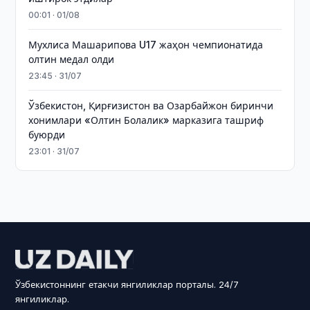
00:01 · 01/08
Мухлиса Машарипова U17 жаҳон чемпионатида
олтин медал олди
23:45 · 31/07
Ўзбекистон, Қирғизистон ва Озарбайжон биринчи
хонимлари «Олтин Болалик» марказига ташриф
буюрди
23:01 · 31/07
Ўзбекистоннинг етакчи янгиликлар порталы. 24/7
янгиликлар.