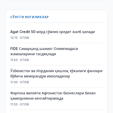
СЎНГГИ ЯНГИЛИКЛАР
Agat Credit 50 млрд сўмлик кредит жалб қилади
12:15 · 07/08
FIDE Самарқанд шахмат Олимпиадаси
жамоаларини тасдиқлади
11:45 · 07/08
Ўзбекистон ва Иордания қишлоқ хўжалиги фанлари
бўйича меморандум имзоладилар
11:30 · 07/08
Фарғона вилояти Афғонистон бизнеслари билан
ҳамкорликни кенгайтирмоқда
11:20 · 07/08