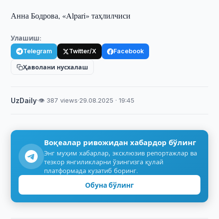
Анна Бодрова, «Alpari» таҳлилчиси
Улашиш:
Telegram
Twitter/X
Facebook
Ҳаволани нусхалаш
UzDaily
·
👁 387 views
·
29.08.2025 · 19:45
Воқеалар ривожидан хабардор бўлинг
Энг муҳим хабарлар, эксклюзив репортажлар ва
тезкор янгиликларни ўзингизга қулай
платформада кузатиб боринг.
Обуна бўлинг