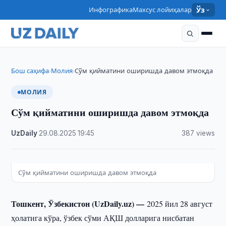
Инфографика
Махсус лойиҳалар
Ўз
Бош саҳифа
Молия
Сўм қийматини оширишда давом этмоқда
›
›
МОЛИЯ
Сўм қийматини оширишда давом этмоқда
UzDaily
·
29.08.2025
·
19:45
·
387 views
Сўм қийматини оширишда давом этмоқда
Тошкент, Ўзбекистон (UzDaily.uz) —
2025 йил 28 август
ҳолатига кўра, ўзбек сўми АҚШ долларига нисбатан