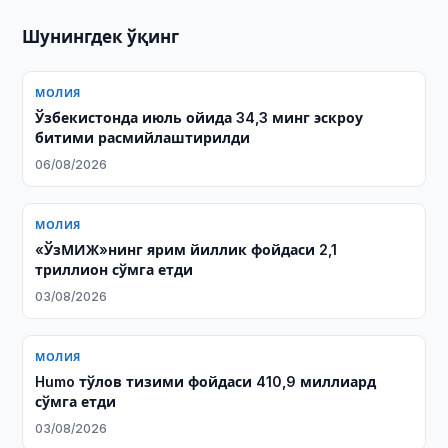
Шунингдек ўқинг
МОЛИЯ
Ўзбекистонда июль ойида 34,3 минг эскроу
битими расмийлаштирилди
06/08/2026
МОЛИЯ
«ЎзМИЖ»нинг ярим йиллик фойдаси 2,1
триллион сўмга етди
03/08/2026
МОЛИЯ
Humo тўлов тизими фойдаси 410,9 миллиард
сўмга етди
03/08/2026