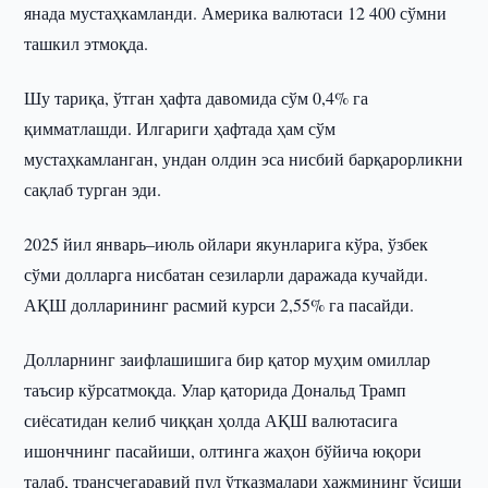
янада мустаҳкамланди. Америка валютаси 12 400 сўмни
ташкил этмоқда.
Шу тариқа, ўтган ҳафта давомида сўм 0,4% га
қимматлашди. Илгариги ҳафтада ҳам сўм
мустаҳкамланган, ундан олдин эса нисбий барқарорликни
сақлаб турган эди.
2025 йил январь–июль ойлари якунларига кўра, ўзбек
сўми долларга нисбатан сезиларли даражада кучайди.
АҚШ долларининг расмий курси 2,55% га пасайди.
Долларнинг заифлашишига бир қатор муҳим омиллар
таъсир кўрсатмоқда. Улар қаторида Дональд Трамп
сиёсатидан келиб чиққан ҳолда АҚШ валютасига
ишончнинг пасайиши, олтинга жаҳон бўйича юқори
талаб, трансчегаравий пул ўтказмалари ҳажмининг ўсиши