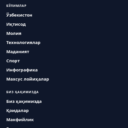
БЎЛИМЛАР
Ўзбекистон
Иқтисод
Молия
Технологиялар
Маданият
Спорт
Инфографика
Махсус лойиҳалар
БИЗ ҲАҚИМИЗДА
Биз ҳақимизда
Қоидалар
Макфийлик