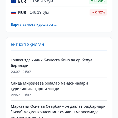
EUR
13749.46 сўм
↑ 0.23%
RUB
146.19 сўм
↓ 0.12%
Барча валюта курслари →
ЭНГ КЎП ЎҚИЛГАН
Тошкентда кичик бизнесга бино ва ер бепул
берилади
23:07 · 31/07
Саида Мирзиёева болалар майдончалари
қурилишига қарши чиқди
22:57 · 31/07
Марказий Осиё ва Озарбайжон давлат раҳбарлари
“Боку” меҳмонхонасининг очилиш маросимида
иштирок этдилар