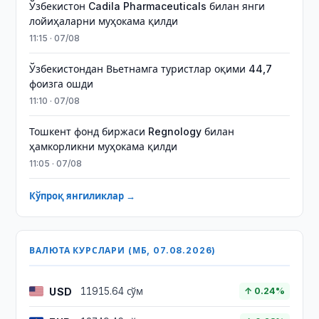
Ўзбекистон Cadila Pharmaceuticals билан янги
лойиҳаларни муҳокама қилди
11:15 · 07/08
Ўзбекистондан Вьетнамга туристлар оқими 44,7
фоизга ошди
11:10 · 07/08
Тошкент фонд биржаси Regnology билан
ҳамкорликни муҳокама қилди
11:05 · 07/08
Кўпроқ янгиликлар →
ВАЛЮТА КУРСЛАРИ (МБ, 07.08.2026)
USD
11915.64 сўм
↑ 0.24%