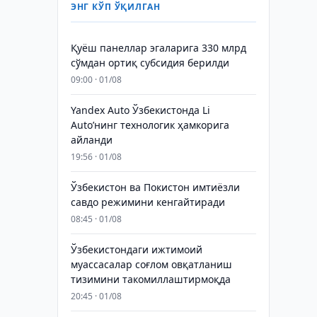
ЭНГ КЎП ЎҚИЛГАН
Қуёш панеллар эгаларига 330 млрд
сўмдан ортиқ субсидия берилди
09:00 · 01/08
Yandex Auto Ўзбекистонда Li
Auto’нинг технологик ҳамкорига
айланди
19:56 · 01/08
Ўзбекистон ва Покистон имтиёзли
савдо режимини кенгайтиради
08:45 · 01/08
Ўзбекистондаги ижтимоий
муассасалар соғлом овқатланиш
тизимини такомиллаштирмоқда
20:45 · 01/08