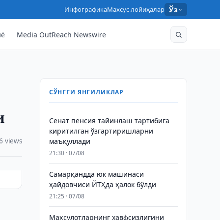
Инфографика
Махсус лойиҳалар
Ўз
нё
Media OutReach Newswire
СЎНГГИ ЯНГИЛИКЛАР
и
Сенат пенсия тайинлаш тартибига
киритилган ўзгартиришларни
6 views
маъқуллади
21:30 · 07/08
Самарқандда юк машинаси
ҳайдовчиси ЙТҲда ҳалок бўлди
21:25 · 07/08
Маҳсулотларнинг хавфсизлигини