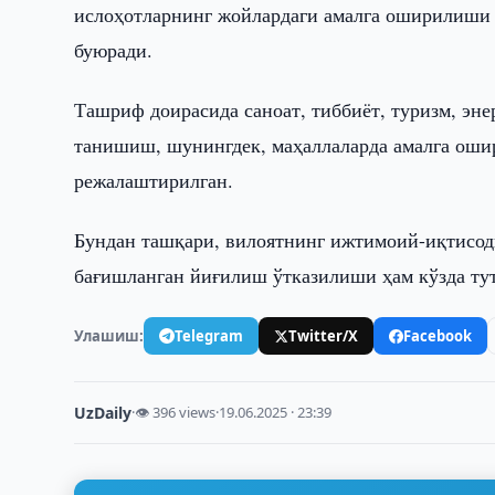
ислоҳотларнинг жойлардаги амалга оширилиши
буюради.
Ташриф доирасида саноат, тиббиёт, туризм, эне
танишиш, шунингдек, маҳаллаларда амалга ош
режалаштирилган.
Бундан ташқари, вилоятнинг ижтимоий-иқтисод
бағишланган йиғилиш ўтказилиши ҳам кўзда ту
Улашиш:
Telegram
Twitter/X
Facebook
UzDaily
·
👁 396 views
·
19.06.2025 · 23:39