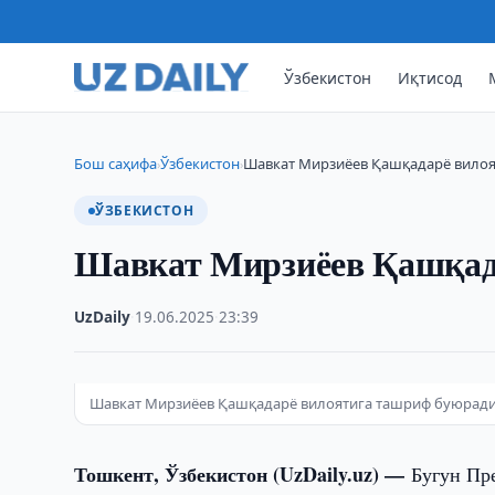
Ўзбекистон
Иқтисод
Бош саҳифа
Ўзбекистон
Шавкат Мирзиёев Қашқадарё вило
›
›
ЎЗБЕКИСТОН
Шавкат Мирзиёев Қашқад
UzDaily
·
19.06.2025
·
23:39
Шавкат Мирзиёев Қашқадарё вилоятига ташриф буюрад
Тошкент, Ўзбекистон (UzDaily.uz) —
Бугун Пр