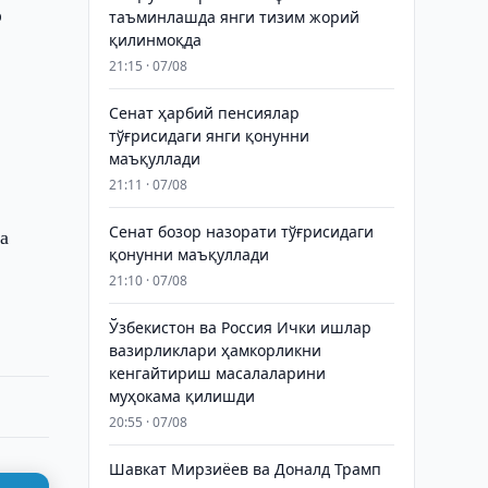
ф
таъминлашда янги тизим жорий
қилинмоқда
21:15 · 07/08
Сенат ҳарбий пенсиялар
тўғрисидаги янги қонунни
маъқуллади
21:11 · 07/08
Сенат бозор назорати тўғрисидаги
а
қонунни маъқуллади
21:10 · 07/08
Ўзбекистон ва Россия Ички ишлар
вазирликлари ҳамкорликни
кенгайтириш масалаларини
муҳокама қилишди
20:55 · 07/08
Шавкат Мирзиёев ва Доналд Трамп