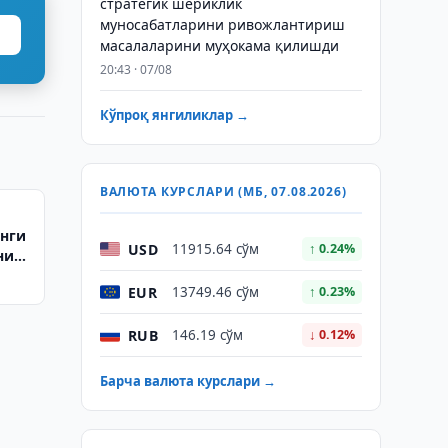
стратегик шериклик
муносабатларини ривожлантириш
масалаларини муҳокама қилишди
20:43 · 07/08
Кўпроқ янгиликлар →
ВАЛЮТА КУРСЛАРИ (МБ, 07.08.2026)
янги
USD
11915.64 сўм
↑ 0.24%
ни
EUR
13749.46 сўм
↑ 0.23%
RUB
146.19 сўм
↓ 0.12%
Барча валюта курслари →