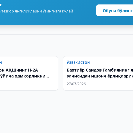
г
Обуна бўлинг
 тезкор янгиликларни ўзингизга қулай
Н
ЎЗБЕКИСТОН
он АҚШнинг H-2A
Бахтиёр Саидов Гамбиянинг 
бўйича ҳамкорликни
элчисидан ишонч ёрлиқлари
ирмоқда
қабул қилди
27/07/2026