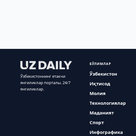
БЎЛИМЛАР
Ўзбекистон
Ўзбекистоннинг етакчи
янгиликлар порталы. 24/7
Иқтисод
янгиликлар.
Молия
Технологиялар
Маданият
Спорт
Инфографика