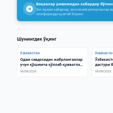
Воқеалар ривожидан хабардор бўлин
Энг муҳим хабарлар, эксклюзив репортажлар ва
платформада кузатиб боринг.
Шунингдек ўқинг
ЎЗБЕКИСТОН
ЎЗБЕКИСТО
Одам савдосидан жабрланганлар
Ўзбекист
учун қўшимча қўллаб-қувватлаш
дастури 
чоралари жорий этилади
кенгайт
06/08/2026
06/08/2026