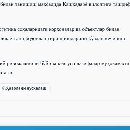
 билан танишиш мақсадида Қашқадарё вилоятига ташри
ргетика соҳаларидаги корхоналар ва объектлар билан
ирилаётган ободонлаштириш ишларини кўздан кечириш
ий ривожланиши бўйича келгуси вазифалар муҳокамасиг
тилган.
Ҳаволани нусхалаш