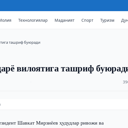
Молия
Технологиялар
Маданият
Спорт
Туризм
Ду
ятига ташриф буюради
арё вилоятига ташриф буюрад
·
39
и
езидент Шавкат Мирзиёев ҳудудлар ривожи ва