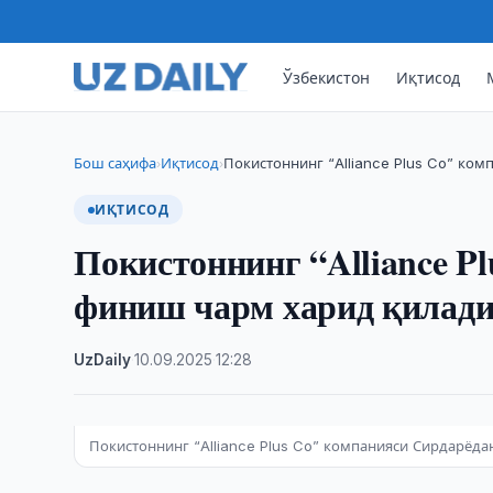
Ўзбекистон
Иқтисод
Бош саҳифа
Иқтисод
Покистоннинг “Alliance Plus Co” ко
›
›
ИҚТИСОД
Покистоннинг “Alliance P
финиш чарм харид қилад
UzDaily
·
10.09.2025
·
12:28
Покистоннинг “Alliance Plus Co” компанияси Сирдарёд