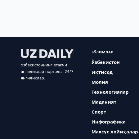
БЎЛИМЛАР
Ўзбекистон
Ўзбекистоннинг етакчи
янгиликлар порталы. 24/7
Иқтисод
янгиликлар.
Молия
Технологиялар
Маданият
Спорт
Инфографика
Махсус лойиҳалар