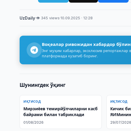
UzDaily
·
👁 345 views
·
10.09.2025 · 12:28
Воқеалар ривожидан хабардор бўлин
Энг муҳим хабарлар, эксклюзив репортажлар в
платформада кузатиб боринг.
Шунингдек ўқинг
ИҚТИСОД
ИҚТИСОД
Мирзиёев темирйўлчиларни касб
Кичик би
байрами билан табриклади
ЯИМинин
01/08/2026
29/07/202