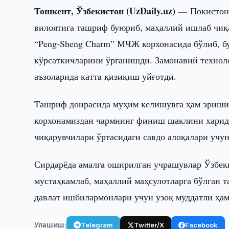
Тошкент, Ўзбекистон (UzDaily.uz) —
Покистон
вилоятига ташриф буюриб, маҳаллий ишлаб чиқ
“Peng-Sheng Charm” МЧЖ корхонасида бўлиб, бу
кўрсаткичларини ўрганишди. Замонавий техноло
аъзоларида катта қизиқиш уйғотди.
Ташриф доирасида муҳим келишувга ҳам эришил
корхонамиздан чармнинг финиш шаклини харид 
чиқарувчилари ўртасидаги савдо алоқалари учу
Сирдарёда амалга оширилган учрашувлар Ўзбеки
мустаҳкамлаб, маҳаллий маҳсулотларга бўлган т
давлат ишбилармонлари учун узоқ муддатли ҳам
Улашиш:
Telegram
Twitter/X
Facebook