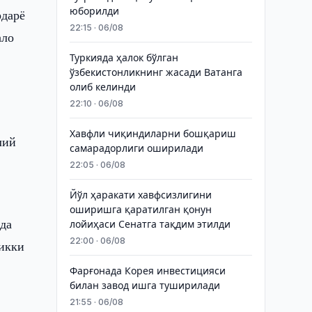
юборилди
рдарё
22:15 · 06/08
ало
Туркияда ҳалок бўлган
ўзбекистонликнинг жасади Ватанга
олиб келинди
22:10 · 06/08
Хавфли чиқиндиларни бошқариш
лий
самарадорлиги оширилади
22:05 · 06/08
Йўл ҳаракати хавфсизлигини
оширишга қаратилган қонун
да
лойиҳаси Сенатга тақдим этилди
22:00 · 06/08
 икки
Фарғонада Корея инвестицияси
билан завод ишга туширилади
21:55 · 06/08