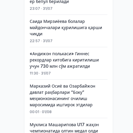
ер бепул берилади
23:07 · 31/07
Саида Мирзиёева болалар
майдончалари қурилишига қарши
чиқди
22:57 · 31/07
«Андижон полькаси» Гиннес
рекордлар китобига киритилиши
учун 730 млн сўм ажратилди
11:30 · 31/07
Марказий Осиё ва Озарбайжон
давлат раҳбарлари “Боку”
меҳмонхонасининг очилиш
маросимида иштирок этдилар
00:01 · 01/08
Мухлиса Машарипова U17 жаҳон
чемпионатида олтин медал олди