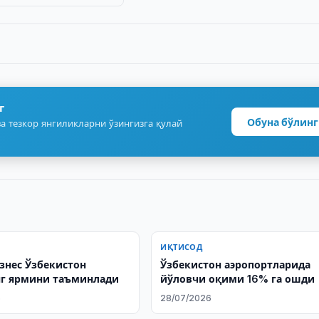
г
Обуна бўлинг
а тезкор янгиликларни ўзингизга қулай
ИҚТИСОД
знес Ўзбекистон
Ўзбекистон аэропортларида
г ярмини таъминлади
йўловчи оқими 16% га ошди
6
28/07/2026