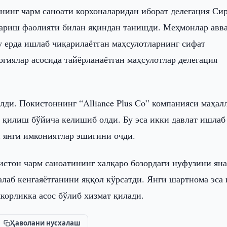
нинг чарм саноати корхоналаридан иборат делегация Си
ариш фаолияти билан яқиндан танишди. Меҳмонлар авв
 ерда ишлаб чиқарилаётган маҳсулотларнинг сифат
гиялар асосида тайёрланаётган маҳсулотлар делегация
ди. Покистоннинг “Alliance Plus Co” компанияси маҳал
қилиш бўйича келишиб олди. Бу эса икки давлат ишлаб
н янги имкониятлар эшигини очди.
стон чарм саноатининг халқаро бозордаги нуфузини яна
алаб кенгаяётганини яққол кўрсатди. Янги шартнома эса
корликка асос бўлиб хизмат қилади.
Ҳаволани нусхалаш