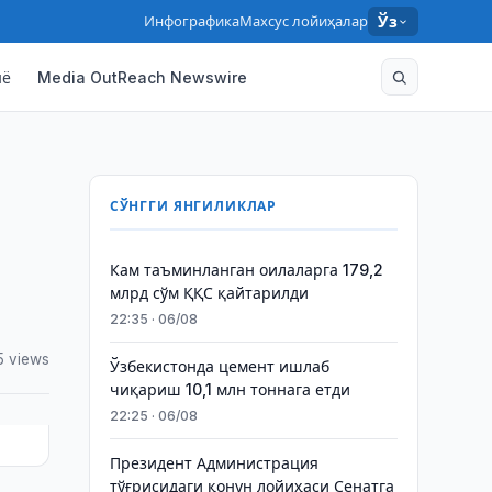
Инфографика
Махсус лойиҳалар
Ўз
нё
Media OutReach Newswire
СЎНГГИ ЯНГИЛИКЛАР
Кам таъминланган оилаларга 179,2
млрд сўм ҚҚС қайтарилди
22:35 · 06/08
5 views
Ўзбекистонда цемент ишлаб
чиқариш 10,1 млн тоннага етди
22:25 · 06/08
Президент Администрация
тўғрисидаги қонун лойиҳаси Сенатга