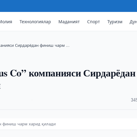
Молия
Технологиялар
Маданият
Спорт
Туризм
Ду
мпанияси Сирдарёдан финиш чарм …
lus Co” компанияси Сирдарёдан
и
·
34
ан финиш чарм харид қилади