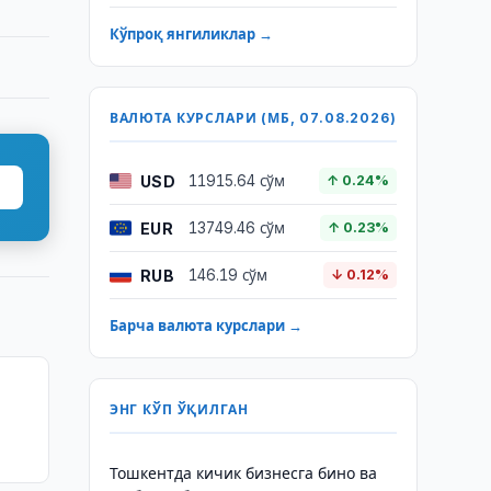
Кўпроқ янгиликлар →
ВАЛЮТА КУРСЛАРИ (МБ, 07.08.2026)
USD
11915.64 сўм
↑ 0.24%
EUR
13749.46 сўм
↑ 0.23%
RUB
146.19 сўм
↓ 0.12%
Барча валюта курслари →
ЭНГ КЎП ЎҚИЛГАН
Тошкентда кичик бизнесга бино ва