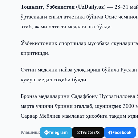
Тошкент, Ўзбекистон (UzDaily.uz) —
28–31 май
ўртасидаги енгил атлетика бўйича Осиё чемпи
этиб, жами олти та медалга эга бўлди.
Ўзбекистонлик спортчилар мусобақа якунларига к
киритишди.
Олтин медални найза улоқтириш бўйича Руслан 
кумуш медал соҳиби бўлди.
Бронза медалларини Садафбону Нусратиллоева 
марта учинчи ўринни эгаллаб, шунингдек 3000 
Сарвар Мейлиев мамлакат ҳисобига тақдим этди
Улашиш:
Telegram
Twitter/X
Facebook