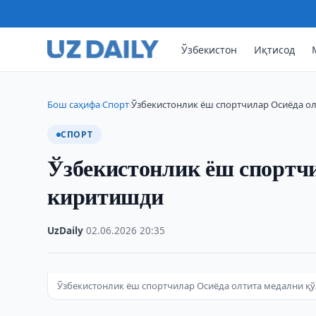
Ўзбекистон
Иқтисод
Бош саҳифа
Спорт
Ўзбекистонлик ёш спортчилар Осиёда о
›
›
СПОРТ
Ўзбекистонлик ёш спортчи
киритишди
UzDaily
·
02.06.2026
·
20:35
Ўзбекистонлик ёш спортчилар Осиёда олтита медални қ