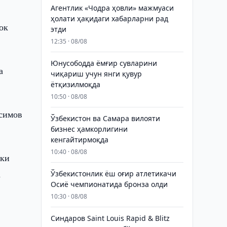
Агентлик «Чодра ҳовли» мажмуаси
ҳолати ҳақидаги хабарларни рад
ок
этди
12:35 · 08/08
Юнусободда ёмғир сувларини
а
чиқариш учун янги қувур
ётқизилмоқда
10:50 · 08/08
асимов
Ўзбекистон ва Самара вилояти
бизнес ҳамкорлигини
кенгайтирмоқда
10:40 · 08/08
кки
а
Ўзбекистонлик ёш оғир атлетикачи
Осиё чемпионатида бронза олди
10:30 · 08/08
Синдаров Saint Louis Rapid & Blitz