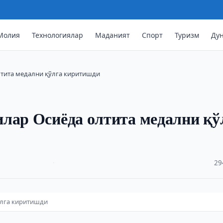
Молия
Технологиялар
Маданият
Спорт
Туризм
Ду
лтита медални қўлга киритишди
лар Осиёда олтита медални қў
·
29
ўлга киритишди