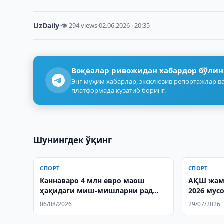
UzDaily
·
👁 294 views
·
02.06.2026 · 20:35
Воқеалар ривожидан хабардор бўлин
Энг муҳим хабарлар, эксклюзив репортажлар ва
платформада кузатиб боринг.
Шунингдек ўқинг
СПОРТ
СПОРТ
Каннаваро 4 млн евро маош
АҚШ жамо
ҳақидаги миш-мишларни рад
2026 мус
этди
мағлуб э
06/08/2026
29/07/2026