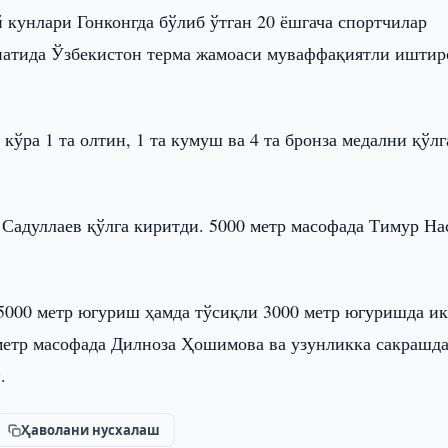
 кунлари Гонконгда бўлиб ўтган 20 ёшгача спортчилар
онатида Ўзбекистон терма жамоаси муваффақиятли иштир
ўра 1 та олтин, 1 та кумуш ва 4 та бронза медални қўлг
Садуллаев қўлга киритди. 5000 метр масофада Тимур Н
5000 метр югуриш ҳамда тўсиқли 3000 метр югуришда и
метр масофада Дилноза Ҳошимова ва узунликка сакрашд
.
Ҳаволани нусхалаш