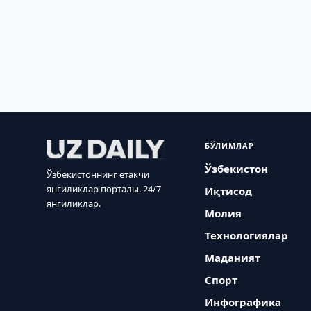
БЎЛИМЛАР
Ўзбекистон
Ўзбекистоннинг етакчи
янгиликлар порталы. 24/7
Иқтисод
янгиликлар.
Молия
Технологиялар
Маданият
Спорт
Инфографика