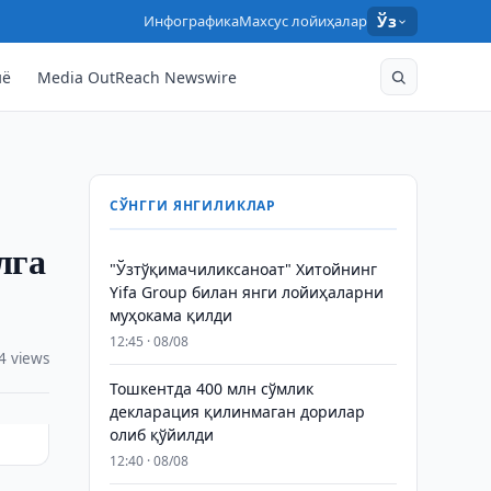
Инфографика
Махсус лойиҳалар
Ўз
нё
Media OutReach Newswire
СЎНГГИ ЯНГИЛИКЛАР
лга
"Ўзтўқимачиликсаноат" Хитойнинг
Yifa Group билан янги лойиҳаларни
муҳокама қилди
12:45 · 08/08
4 views
Тошкентда 400 млн сўмлик
декларация қилинмаган дорилар
олиб қўйилди
12:40 · 08/08