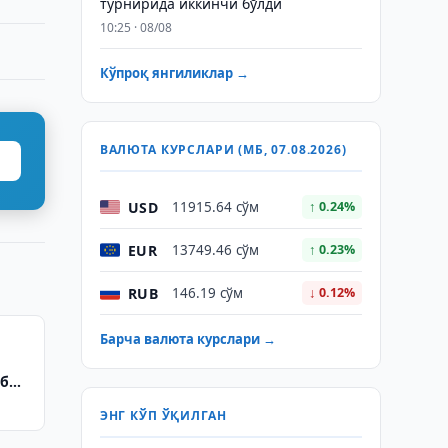
турнирида иккинчи бўлди
10:25 · 08/08
Кўпроқ янгиликлар →
ВАЛЮТА КУРСЛАРИ (МБ, 07.08.2026)
USD
11915.64 сўм
↑ 0.24%
EUR
13749.46 сўм
↑ 0.23%
RUB
146.19 сўм
↓ 0.12%
Барча валюта курслари →
иб
ЭНГ КЎП ЎҚИЛГАН