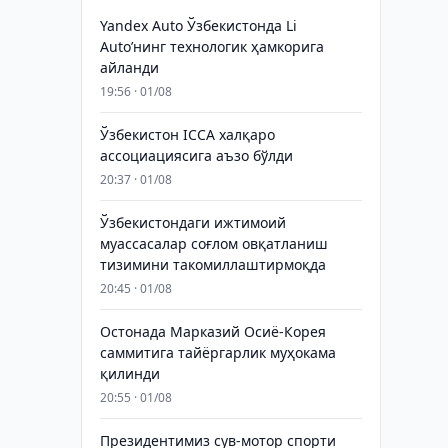
Yandex Auto Ўзбекистонда Li
Auto’нинг технологик ҳамкорига
айланди
19:56 · 01/08
Ўзбекистон ICCA халқаро
ассоциациясига аъзо бўлди
20:37 · 01/08
Ўзбекистондаги ижтимоий
муассасалар соғлом овқатланиш
тизимини такомиллаштирмоқда
20:45 · 01/08
Остонада Марказий Осиё-Корея
саммитига тайёргарлик муҳокама
қилинди
20:55 · 01/08
Президентимиз сув-мотор спорти