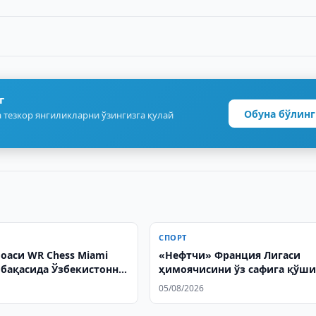
г
Обуна бўлинг
 тезкор янгиликларни ўзингизга қулай
СПОРТ
аси WR Chess Miami
«Нефтчи» Франция Лигаси
обақасида Ўзбекистонни
ҳимоячисини ўз сафига қўш
тди
олди
05/08/2026