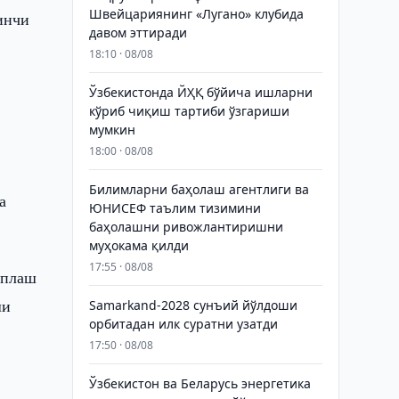
Швейцариянинг «Лугано» клубида
инчи
давом эттиради
18:10 · 08/08
Ўзбекистонда ЙҲҚ бўйича ишларни
кўриб чиқиш тартиби ўзгариши
мумкин
18:00 · 08/08
Билимларни баҳолаш агентлиги ва
а
ЮНИСЕФ таълим тизимини
баҳолашни ривожлантиришни
муҳокама қилди
17:55 · 08/08
оплаш
ши
Samarkand-2028 сунъий йўлдоши
орбитадан илк суратни узатди
17:50 · 08/08
Ўзбекистон ва Беларусь энергетика