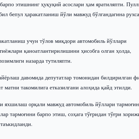
барпо этишнинг ҳуқуқий асослари ҳам яратиляпти. Пулл
ил бепул ҳаракатланиш йўли мавжуд бўлгандагина рухс
ракатланиш учун тўлов миқдори автомобиль йўллари
иёжлари қаноатлантирилишини ҳисобга олган ҳолда,
озимлиги назарда тутиляпти.
йёрлаш давомида депутатлар томонидан билдирилган ф
т матни такомилига етказилгани алоҳида қайд этилди.
ни яхшилаш орқали мавжуд автомобиль йўллари тармоғи
ўллар тармоғини барпо этиш, соҳага тўғридан тўғри хориж
таъкидланди.