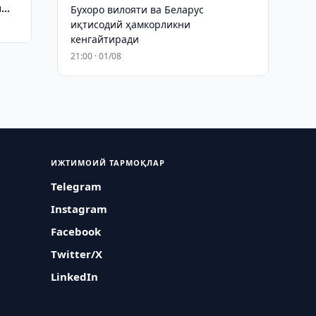
и
Бухоро вилояти ва Беларус
иқтисодий ҳамкорликни
кенгайтиради
21:00 · 01/08
ИЖТИМОИЙ ТАРМОҚЛАР
Telegram
Instagram
Facebook
Twitter/X
LinkedIn