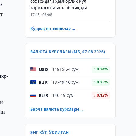
соҳасидаги ҳамкорлик йўл
и
харитасини ишлаб чиқади
ат
17:45 · 08/08
Кўпроқ янгиликлар →
ВАЛЮТА КУРСЛАРИ (МБ, 07.08.2026)
USD
11915.64 сўм
↑ 0.24%
икр-
EUR
13749.46 сўм
↑ 0.23%
RUB
146.19 сўм
↓ 0.12%
ни
Барча валюта курслари →
ий
ЭНГ КЎП ЎҚИЛГАН