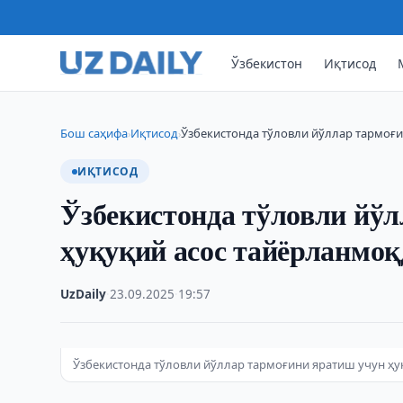
Ўзбекистон
Иқтисод
Бош саҳифа
Иқтисод
Ўзбекистонда тўловли йўллар тармоғи
›
›
ИҚТИСОД
Ўзбекистонда тўловли йў
ҳуқуқий асос тайёрланмоқ
UzDaily
·
23.09.2025
·
19:57
Ўзбекистонда тўловли йўллар тармоғини яратиш учун ҳу