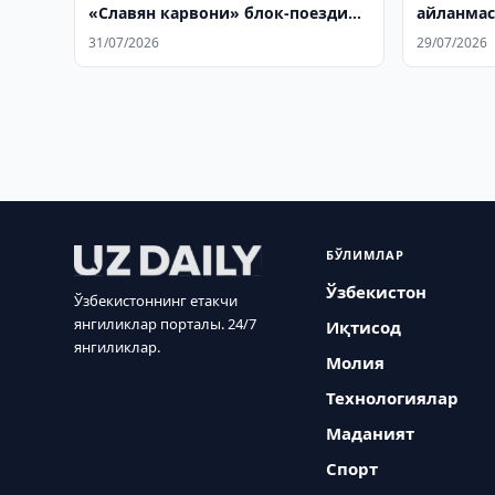
«Славян карвони» блок-поезди
айланмас
йўлга қўйилди
31/07/2026
29/07/2026
БЎЛИМЛАР
Ўзбекистон
Ўзбекистоннинг етакчи
янгиликлар порталы. 24/7
Иқтисод
янгиликлар.
Молия
Технологиялар
Маданият
Спорт