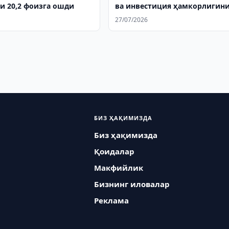
и 20,2 фоизга ошди
ва инвестиция ҳамкорлигин
кенгайтирмоқда
27/07/2026
БИЗ ҲАҚИМИЗДА
Биз ҳақимизда
Қоидалар
Макфийлик
Бизнинг иловалар
Реклама