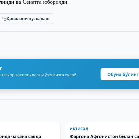
линди ва Сенатга юборилди.
Ҳаволани нусхалаш
г
Обуна бўлинг
 тезкор янгиликларни ўзингизга қулай
ИҚТИСОД
онда чакана савдо
Фарғона Афғонистон билан с