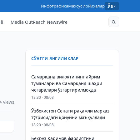
Инфографика
Махсус лойиҳалар
Ўз
нё
Media OutReach Newswire
СЎНГГИ ЯНГИЛИКЛАР
Самарқанд вилоятининг айрим
туманлари ва Самарқанд шаҳри
чегаралари ўзгартирилмоқда
18:30 · 08/08
4 views
Ўзбекистон Сенати рақамли марказ
тўғрисидаги қонунни маъқуллади
18:20 · 08/08
Беҳруз Каримов фаолиятини