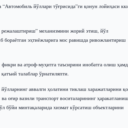
 “Автомобиль йўллари тўғрисида”ги қонун лойиҳаси кк
и режалаштириш” механизмини жорий этиш, йўл
иб бораётган эҳтиёжларига мос равишда ривожлантириш
фикри ва атроф-муҳитга таъсирини инобатга олиш ҳамд
 қатъий талаблар ўрнатиляпти.
 йўлларнинг аввалги ҳолатини тиклаш харажатларини қ
 ва оғир вазнли транспорт воситаларининг ҳаракатлани
 йўл бўйи минтақаларида хизмат кўрсатиш объектларини