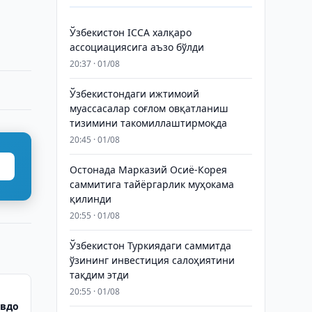
Ўзбекистон ICCA халқаро
ассоциациясига аъзо бўлди
20:37 · 01/08
Ўзбекистондаги ижтимоий
муассасалар соғлом овқатланиш
тизимини такомиллаштирмоқда
20:45 · 01/08
Остонада Марказий Осиё-Корея
саммитига тайёргарлик муҳокама
қилинди
20:55 · 01/08
Ўзбекистон Туркиядаги саммитда
ўзининг инвестиция салоҳиятини
тақдим этди
20:55 · 01/08
авдо