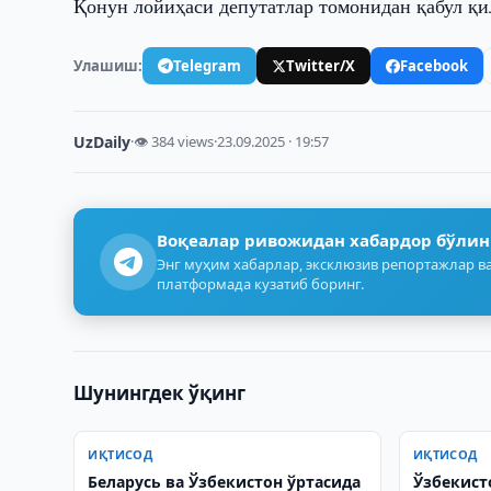
Қонун лойиҳаси депутатлар томонидан қабул қи
Улашиш:
Telegram
Twitter/X
Facebook
UzDaily
·
👁 384 views
·
23.09.2025 · 19:57
Воқеалар ривожидан хабардор бўлин
Энг муҳим хабарлар, эксклюзив репортажлар ва
платформада кузатиб боринг.
Шунингдек ўқинг
ИҚТИСОД
ИҚТИСОД
Беларусь ва Ўзбекистон ўртасида
Ўзбекист