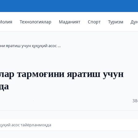
Молия
Технологиялар
Маданият
Спорт
Туризм
Ду
ни яратиш учун ҳуқуқий асос …
ллар тармоғини яратиш учун
да
·
38
қуқий асос тайёрланмоқда