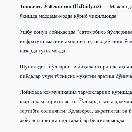
Тошкент, Ўзбекистон (UzDaily.uz) —
Мажлисда
ўқишда моддама-модда кўриб чиқилмоқда.
Ушбу қонун лойиҳасида “автомобиль йўлларин
инфратузилмасини аҳоли ва иқтисодиётнинг ўс
назарда тутилмоқда.
Шунингдек, йўлларни лойиҳалаштиришда аҳоли 
пиёдалар учун тўсиқсиз муҳитни яратиш бўйича
Лойиҳада коммуникация тармоқларини қуришда
шарти ҳам киритиляпти. Йўлларда катта ҳажмли
тартибга солиняпти. Қолаверса, ажратилган ва
жойлаштиришга оид талаблар белгиланмоқда.