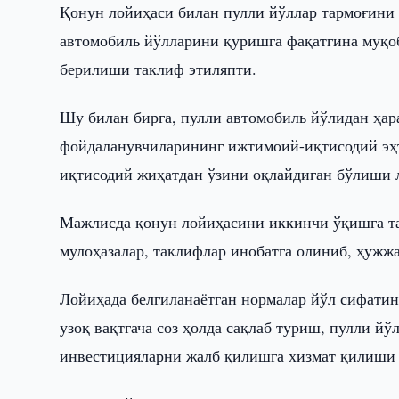
Қонун лойиҳаси билан пулли йўллар тармоғини 
автомобиль йўлларини қуришга фақатгина муқоб
берилиши таклиф этиляпти.
Шу билан бирга, пулли автомобиль йўлидан ҳа
фойдаланувчиларининг ижтимоий-иқтисодий эҳт
иқтисодий жиҳатдан ўзини оқлайдиган бўлиши л
Мажлисда қонун лойиҳасини иккинчи ўқишга та
мулоҳазалар, таклифлар инобатга олиниб, ҳужжа
Лойиҳада белгиланаётган нормалар йўл сифати
узоқ вақтгача соз ҳолда сақлаб туриш, пулли й
инвестицияларни жалб қилишга хизмат қилиши 