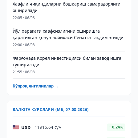
Хавфли чиқиндиларни бошқариш самарадорлиги
оширилади
22:05 · 06/08
Йўл ҳаракати хавфсизлигини оширишга
қаратилган қонун лойиҳаси Сенатга тақдим этилди
22:00 · 06/08
Фарғонада Корея инвестицияси билан завод ишга
туширилади
21:55 · 06/08
Кўпроқ янгиликлар →
ВАЛЮТА КУРСЛАРИ (МБ, 07.08.2026)
USD
11915.64 сўм
↑ 0.24%