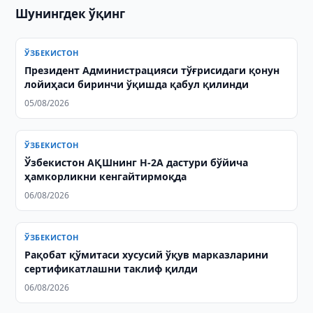
Шунингдек ўқинг
ЎЗБЕКИСТОН
Президент Администрацияси тўғрисидаги қонун
лойиҳаси биринчи ўқишда қабул қилинди
05/08/2026
ЎЗБЕКИСТОН
Ўзбекистон АҚШнинг H-2A дастури бўйича
ҳамкорликни кенгайтирмоқда
06/08/2026
ЎЗБЕКИСТОН
Рақобат қўмитаси хусусий ўқув марказларини
сертификатлашни таклиф қилди
06/08/2026