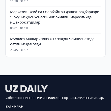
11:30 · 31/07
Марказий Осиё ва Озарбайжон давлат раҳбарлари
“Боку” меҳмонхонасининг очилиш маросимида
иштирок этдилар
00:01 · 01/08
Мухлиса Машарипова U17 жаҳон чемпионатида
олтин медал олди
23:45 · 31/07
Ўзбекистоннинг етакчи янгиликлар порталы. 24/7 янгиликлар.
БЎЛИМЛАР