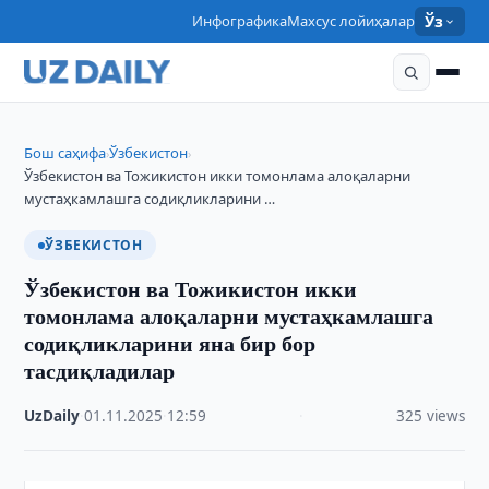
Инфографика
Махсус лойиҳалар
Ўз
Бош саҳифа
Ўзбекистон
›
›
Ўзбекистон ва Тожикистон икки томонлама алоқаларни
мустаҳкамлашга содиқликларини …
ЎЗБЕКИСТОН
Ўзбекистон ва Тожикистон икки
томонлама алоқаларни мустаҳкамлашга
содиқликларини яна бир бор
тасдиқладилар
UzDaily
·
01.11.2025
·
12:59
·
325 views