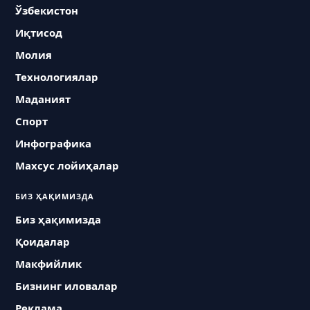
Ўзбекистон
Иқтисод
Молия
Технологиялар
Маданият
Спорт
Инфографика
Махсус лойиҳалар
БИЗ ҲАҚИМИЗДА
Биз ҳақимизда
Қоидалар
Макфийлик
Бизнинг иловалар
Реклама