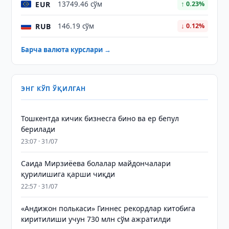
EUR
13749.46 сўм
↑ 0.23%
RUB
146.19 сўм
↓ 0.12%
Барча валюта курслари →
ЭНГ КЎП ЎҚИЛГАН
Тошкентда кичик бизнесга бино ва ер бепул
берилади
23:07 · 31/07
Саида Мирзиёева болалар майдончалари
қурилишига қарши чиқди
22:57 · 31/07
«Андижон полькаси» Гиннес рекордлар китобига
киритилиши учун 730 млн сўм ажратилди