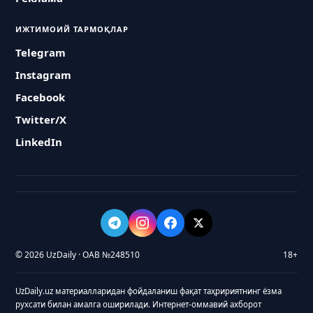
ИЖТИМОИЙ ТАРМОҚЛАР
Telegram
Instagram
Facebook
Twitter/X
LinkedIn
© 2026 UzDaily · ОАВ №248510
18+
UzDaily.uz материалларидан фойдаланиш фақат таҳририятнинг ёзма
рухсати билан амалга оширилади. Интернет-оммавий ахборот