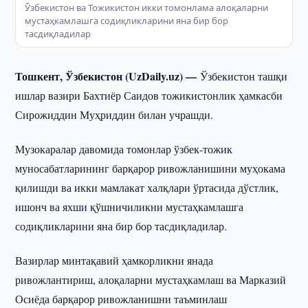
Ўзбекистон ва Тожикистон икки томонлама алоқаларни
мустаҳкамлашга содиқликларини яна бир бор
тасдиқладилар
Тошкент, Ўзбекистон (UzDaily.uz) —
Ўзбекистон ташқи
ишлар вазири Бахтиёр Саидов тожикистонлик ҳамкасби
Сирожиддин Муҳриддин билан учрашди.
Музокаралар давомида томонлар ўзбек-тожик
муносабатларининг барқарор ривожланишини муҳокама
қилишди ва икки мамлакат халқлари ўртасида дўстлик,
ишонч ва яхши қўшничиликни мустаҳкамлашга
содиқликларини яна бир бор тасдиқладилар.
Вазирлар минтақавий ҳамкорликни янада
ривожлантириш, алоқаларни мустаҳкамлаш ва Марказий
Осиёда барқарор ривожланишни таъминлаш