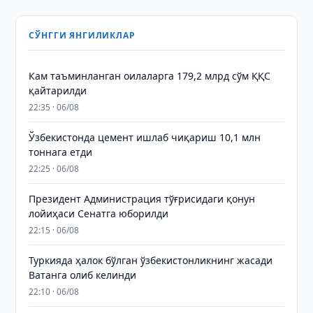
СЎНГГИ ЯНГИЛИКЛАР
Кам таъминланган оилаларга 179,2 млрд сўм ҚҚС
қайтарилди
22:35 · 06/08
Ўзбекистонда цемент ишлаб чиқариш 10,1 млн
тоннага етди
22:25 · 06/08
Президент Администрация тўғрисидаги қонун
лойиҳаси Сенатга юборилди
22:15 · 06/08
Туркияда ҳалок бўлган ўзбекистонликнинг жасади
Ватанга олиб келинди
22:10 · 06/08