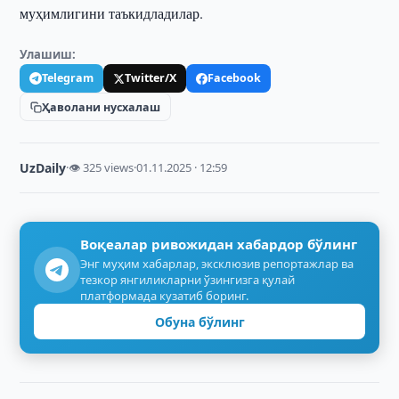
муҳимлигини таъкидладилар.
Улашиш:
Telegram
Twitter/X
Facebook
Ҳаволани нусхалаш
UzDaily
·
👁 325 views
·
01.11.2025 · 12:59
Воқеалар ривожидан хабардор бўлинг
Энг муҳим хабарлар, эксклюзив репортажлар ва
тезкор янгиликларни ўзингизга қулай
платформада кузатиб боринг.
Обуна бўлинг