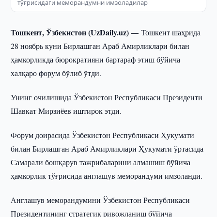
тўғрисидаги меморандумни имзоладилар
Тошкент, Ўзбекистон (UzDaily.uz) —
Тошкент шаҳрида
28 ноябрь куни Бирлашган Араб Амирликлари билан
ҳамкорликда бюрократияни бартараф этиш бўйича
халқаро форум бўлиб ўтди.
Унинг очилишида Ўзбекистон Республикаси Президенти
Шавкат Мирзиёев иштирок этди.
Форум доирасида Ўзбекистон Республикаси Ҳукумати
билан Бирлашган Араб Амирликлари Ҳукумати ўртасида
Самарали бошқарув тажрибаларини алмашиш бўйича
ҳамкорлик тўғрисида англашув меморандуми имзоланди.
Англашув меморандумини Ўзбекистон Республикаси
Президентининг стратегик ривожланиш бўйича