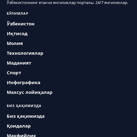
Ўзбекистоннинг етакчи янгиликлар порталы. 24/7 янгиликлар.
БЎЛИМЛАР
Ўзбекистон
Иқтисод
Молия
Технологиялар
Маданият
Спорт
Инфографика
Махсус лойиҳалар
БИЗ ҲАҚИМИЗДА
Биз ҳақимизда
Қоидалар
Макфийлик