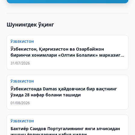
Шунингдек ўқинг
ЎЗБЕКИСТОН
Ўзбекистон, Қирғизистон ва Озарбайжон
биринчи хонимлари «Олтин Болалик» марказига
ташриф буюрди
31/07/2026
ЎЗБЕКИСТОН
Ўзбекистонда Damas ҳайдовчиси бир вақтнинг
ўзида 28 нафар болани ташиди
01/08/2026
ЎЗБЕКИСТОН
Бахтиёр Саидов Португалиянинг янги элчисидан
ишонч ёрлиқларини қабул қилди