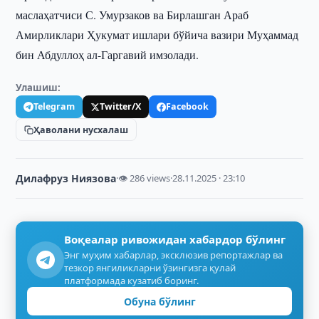
маслаҳатчиси С. Умурзаков ва Бирлашган Араб
Амирликлари Ҳукумат ишлари бўйича вазири Муҳаммад
бин Абдуллоҳ ал-Гаргавий имзолади.
Улашиш:
Telegram
Twitter/X
Facebook
Ҳаволани нусхалаш
Дилафруз Ниязова
·
👁 286 views
·
28.11.2025 · 23:10
Воқеалар ривожидан хабардор бўлинг
Энг муҳим хабарлар, эксклюзив репортажлар ва
тезкор янгиликларни ўзингизга қулай
платформада кузатиб боринг.
Обуна бўлинг