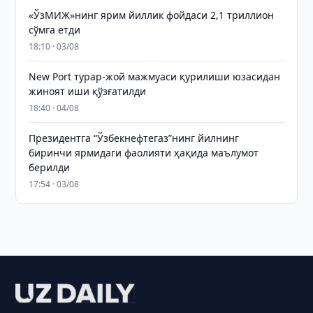
«ЎзМИЖ»нинг ярим йиллик фойдаси 2,1 триллион
сўмга етди
18:10 · 03/08
New Port турар-жой мажмуаси қурилиши юзасидан
жиноят иши қўзғатилди
18:40 · 04/08
Президентга “Ўзбекнефтегаз”нинг йилнинг
биринчи ярмидаги фаолияти ҳақида маълумот
берилди
17:54 · 03/08