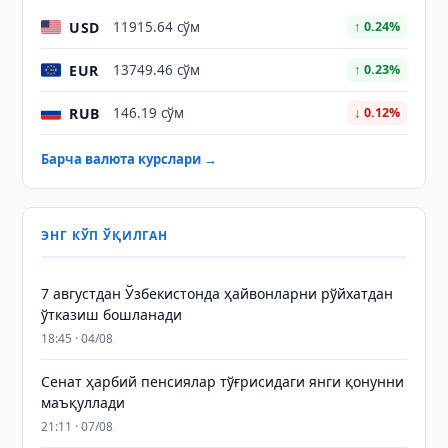
USD
11915.64 сўм
↑ 0.24%
EUR
13749.46 сўм
↑ 0.23%
RUB
146.19 сўм
↓ 0.12%
Барча валюта курслари →
ЭНГ КЎП ЎҚИЛГАН
7 августдан Ўзбекистонда ҳайвонларни рўйхатдан
ўтказиш бошланади
18:45 · 04/08
Сенат ҳарбий пенсиялар тўғрисидаги янги қонунни
маъқуллади
21:11 · 07/08