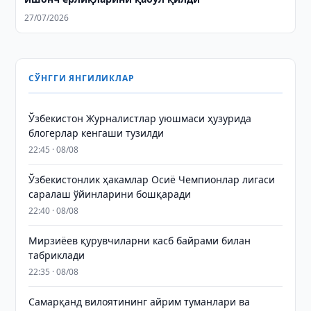
27/07/2026
СЎНГГИ ЯНГИЛИКЛАР
Ўзбекистон Журналистлар уюшмаси ҳузурида
блогерлар кенгаши тузилди
22:45 · 08/08
Ўзбекистонлик ҳакамлар Осиё Чемпионлар лигаси
саралаш ўйинларини бошқаради
22:40 · 08/08
Мирзиёев қурувчиларни касб байрами билан
табриклади
22:35 · 08/08
Самарқанд вилоятининг айрим туманлари ва