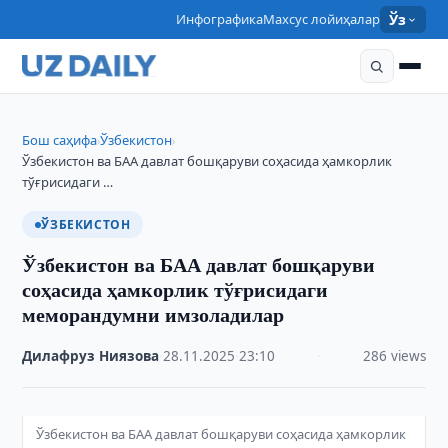
Инфографика
Махсус лойиҳалар
Ўз
Бош саҳифа
Ўзбекистон
›
›
Ўзбекистон ва БАА давлат бошқаруви соҳасида ҳамкорлик
тўғрисидаги …
ЎЗБЕКИСТОН
Ўзбекистон ва БАА давлат бошқаруви
соҳасида ҳамкорлик тўғрисидаги
меморандумни имзоладилар
Дилафруз Ниязова
·
28.11.2025
·
23:10
·
286 views
Ўзбекистон ва БАА давлат бошқаруви соҳасида ҳамкорлик