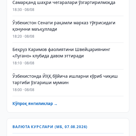
Самарқанд шаҳри чегаралари ўзгартирилмоқда
18:30 · 08/08
Ўзбекистон Сенати рақамли марказ тўғрисидаги
қонунни маъқуллади
18:20 · 08/08
Беҳруз Каримов фаолиятини Швейцариянинг
«Лугано» клубида давом эттиради
18:10 · 08/08
Ўзбекистонда ЙҲҚ бўйича ишларни кўриб чиқиш
тартиби ўзгариши мумкин
18:00 · 08/08
Кўпроқ янгиликлар →
ВАЛЮТА КУРСЛАРИ (МБ, 07.08.2026)