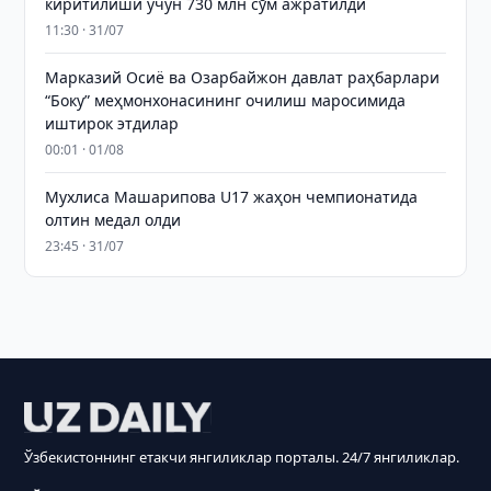
киритилиши учун 730 млн сўм ажратилди
11:30 · 31/07
Марказий Осиё ва Озарбайжон давлат раҳбарлари
“Боку” меҳмонхонасининг очилиш маросимида
иштирок этдилар
00:01 · 01/08
Мухлиса Машарипова U17 жаҳон чемпионатида
олтин медал олди
23:45 · 31/07
Ўзбекистоннинг етакчи янгиликлар порталы. 24/7 янгиликлар.