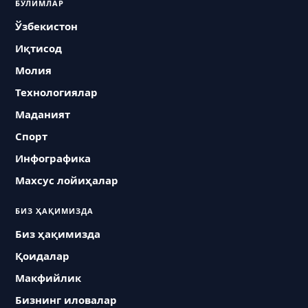
БЎЛИМЛАР
Ўзбекистон
Иқтисод
Молия
Технологиялар
Маданият
Спорт
Инфографика
Махсус лойиҳалар
БИЗ ҲАҚИМИЗДА
Биз ҳақимизда
Қоидалар
Макфийлик
Бизнинг иловалар