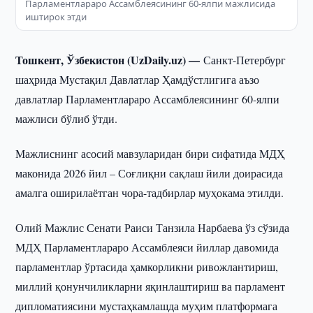
Парламентлараро Ассамблеясининг 60-ялпи мажлисида
иштирок этди
Тошкент, Ўзбекистон (UzDaily.uz) —
Санкт-Петербург
шаҳрида Мустақил Давлатлар Ҳамдўстлигига аъзо
давлатлар Парламентлараро Ассамблеясининг 60-ялпи
мажлиси бўлиб ўтди.
Мажлиснинг асосий мавзуларидан бири сифатида МДҲ
маконида 2026 йил – Соғлиқни сақлаш йили доирасида
амалга оширилаётган чора-тадбирлар муҳокама этилди.
Олий Мажлис Сенати Раиси Танзила Нарбаева ўз сўзида
МДҲ Парламентлараро Ассамблеяси йиллар давомида
парламентлар ўртасида ҳамкорликни ривожлантириш,
миллий қонунчиликларни яқинлаштириш ва парламент
дипломатиясини мустаҳкамлашда муҳим платформага