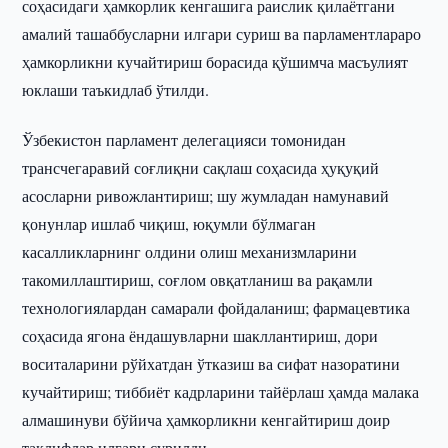
соҳасидаги ҳамкорлик кенгашига раислик қилаётгани
амалий ташаббусларни илгари суриш ва парламентлараро
ҳамкорликни кучайтириш борасида қўшимча масъулият
юклаши таъкидлаб ўтилди.
Ўзбекистон парламент делегацияси томонидан
трансчегаравий соғлиқни сақлаш соҳасида ҳуқуқий
асосларни ривожлантириш; шу жумладан намунавий
қонунлар ишлаб чиқиш, юқумли бўлмаган
касалликларнинг олдини олиш механизмларини
такомиллаштириш, соғлом овқатланиш ва рақамли
технологиялардан самарали фойдаланиш; фармацевтика
соҳасида ягона ёндашувларни шакллантириш, дори
воситаларини рўйхатдан ўтказиш ва сифат назоратини
кучайтириш; тиббиёт кадрларини тайёрлаш ҳамда малака
алмашинуви бўйича ҳамкорликни кенгайтириш доир
таклифлар илгари сурилди.