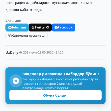
интеграция жараёнларини мустаҳкамлашга хизмат
қилиши қайд этилди.
Улашиш:
Telegram
Twitter/X
Facebook
Ҳаволани нусхалаш
UzDaily
·
👁 208 views
·
23.05.2026 · 21:55
Воқеалар ривожидан хабардор бўлинг
Энг муҳим хабарлар, эксклюзив репортажлар ва
тезкор янгиликларни ўзингизга қулай
платформада кузатиб боринг.
Обуна бўлинг