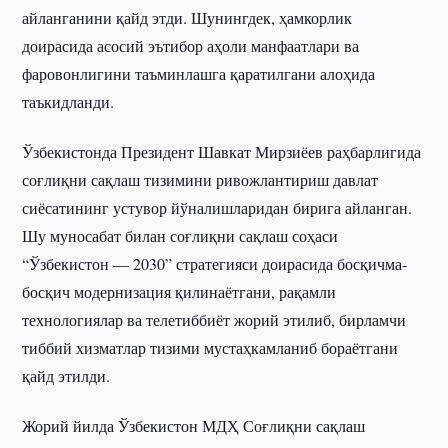
айланганини қайд этди. Шунингдек, ҳамкорлик
доирасида асосий эътибор аҳоли манфаатлари ва
фаровонлигини таъминлашга қаратилгани алоҳида
таъкидланди.
Ўзбекистонда Президент Шавкат Мирзиёев раҳбарлигида
соғлиқни сақлаш тизимини ривожлантириш давлат
сиёсатининг устувор йўналишларидан бирига айланган.
Шу муносабат билан соғлиқни сақлаш соҳаси
“Ўзбекистон — 2030” стратегияси доирасида босқичма-
босқич модернизация қилинаётгани, рақамли
технологиялар ва телетиббиёт жорий этилиб, бирламчи
тиббий хизматлар тизими мустаҳкамланиб бораётгани
қайд этилди.
Жорий йилда Ўзбекистон МДҲ Соғлиқни сақлаш