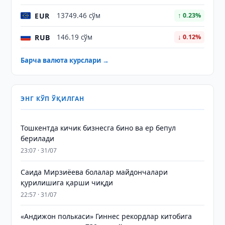
EUR
13749.46 сўм
↑ 0.23%
RUB
146.19 сўм
↓ 0.12%
Барча валюта курслари →
ЭНГ КЎП ЎҚИЛГАН
Тошкентда кичик бизнесга бино ва ер бепул
берилади
23:07 · 31/07
Саида Мирзиёева болалар майдончалари
қурилишига қарши чиқди
22:57 · 31/07
«Андижон полькаси» Гиннес рекордлар китобига