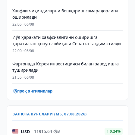
Хавфли чиқиндиларни бошқариш самарадорлиги
оширилади
22:05 · 06/08
Йўл ҳаракати хавфсизлигини оширишга
қаратилган қонун лойиҳаси Сенатга тақдим этилди
22:00 · 06/08
Фарғонада Корея инвестицияси билан завод ишга
туширилади
21:55 · 06/08
Кўпроқ янгиликлар →
ВАЛЮТА КУРСЛАРИ (МБ, 07.08.2026)
USD
11915.64 сўм
↑ 0.24%