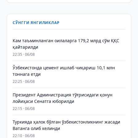
СЎНГГИ ЯНГИЛИКЛАР
Кам таъминланган оилаларга 179,2 млрд сўм ҚҚС
қайтарилди
22:35 · 06/08
Ўзбекистонда цемент ишлаб чиқариш 10,1 млн
тоннага етди
22:25 · 06/08
Президент Администрация тўғрисидаги қонун
лойиҳаси Сенатга юборилди
22:15 · 06/08
Туркияда ҳалок бўлган ўзбекистонликнинг жасади
Ватанга олиб келинди
22:10 · 06/08