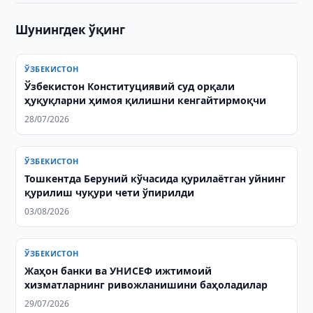
Шунингдек ўқинг
ЎЗБЕКИСТОН
Ўзбекистон Конституциявий суд орқали
ҳуқуқларни ҳимоя қилишни кенгайтирмоқчи
28/07/2026
ЎЗБЕКИСТОН
Тошкентда Беруний кўчасида қурилаётган уйнинг
қурилиш чуқури чети ўпирилди
03/08/2026
ЎЗБЕКИСТОН
Жаҳон банки ва УНИСEФ ижтимоий
хизматларнинг ривожланишини баҳоладилар
29/07/2026