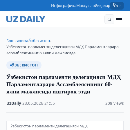
Инфографика
Махсус лойиҳалар
Ўз
Бош саҳифа
Ўзбекистон
›
›
Ўзбекистон парламенти делегацияси МДҲ Парламентлараро
Ассамблеясининг 60-ялпи мажлисида …
ЎЗБЕКИСТОН
Ўзбекистон парламенти делегацияси МДҲ
Парламентлараро Ассамблеясининг 60-
ялпи мажлисида иштирок этди
UzDaily
·
23.05.2026
·
21:55
·
208 views
Ўзбекистон парламенти делегацияси МДҲ