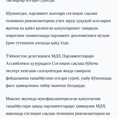
Шунингдек, парламент аъзолари соғлиқни сақлаш
тизимини ривожлантириш учун зарур ҳуқуқий асосларни
яратиш ва қабул қилинган қонунларнинг самарали
ижросини таъминлашда парламент дипломатияси муҳим
ўрин тутишини алоҳида қайд этди.
Ўзбекистон делегацияси МДҲ Парламентлараро
Ассамблеяси ҳузуридаги Соғлиқни сақлаш бўйича
эксперт кенгаши салоҳиятидан янада самарали
фойдаланиш ташаббусини илгари суриб, ушбу йўналишда
фаол ҳамкорликка тайёр эканини билдирди.
Мажлис якунида мувофиқлаштирилган қонунчилик
ташаббуслари ҳамда парламентлараро ҳамкорлик МДҲ
маконида соғлиқни сақлаш тизимини ривожлантириш ва