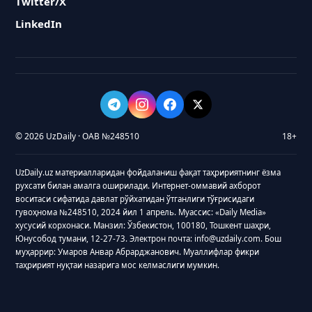
Twitter/X
LinkedIn
© 2026 UzDaily · ОАВ №248510
18+
UzDaily.uz материалларидан фойдаланиш фақат таҳририятнинг ёзма
рухсати билан амалга оширилади. Интернет-оммавий ахборот
воситаси сифатида давлат рўйхатидан ўтганлиги тўғрисидаги
гувоҳнома №248510, 2024 йил 1 апрель. Муассис: «Daily Media»
хусусий корхонаси. Манзил: Ўзбекистон, 100180, Тошкент шаҳри,
Юнусобод тумани, 12-27-73. Электрон почта: info@uzdaily.com. Бош
муҳаррир: Умаров Анвар Абрарджанович. Муаллифлар фикри
таҳририят нуқтаи назарига мос келмаслиги мумкин.