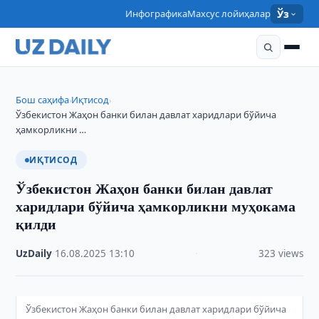
Инфографика
Махсус лойиҳалар
Ўз
Бош саҳифа
Иқтисод
›
›
Ўзбекистон Жаҳон банки билан давлат харидлари бўйича
ҳамкорликни …
ИҚТИСОД
Ўзбекистон Жаҳон банки билан давлат
харидлари бўйича ҳамкорликни муҳокама
қилди
UzDaily
·
16.08.2025
·
13:10
·
323 views
Ўзбекистон Жаҳон банки билан давлат харидлари бўйича