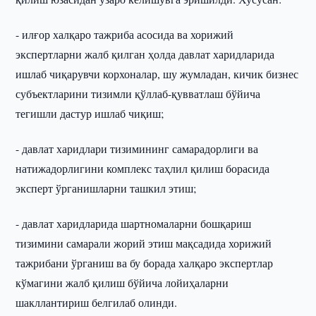
- илғор халқаро тажриба асосида ва хорижий
экспертларни жалб қилган ҳолда давлат харидларида
ишлаб чиқарувчи корхоналар, шу жумладан, кичик бизнес
субъектларини тизимли қўллаб-қувватлаш бўйича
тегишли дастур ишлаб чиқиш;
- давлат харидлари тизимининг самарадорлиги ва
натижадорлигини комплекс таҳлил қилиш борасида
эксперт ўрганишларни ташкил этиш;
- давлат харидларида шартномаларни бошқариш
тизимини самарали жорий этиш мақсадида хорижий
тажрибани ўрганиш ва бу борада халқаро экспертлар
кўмагини жалб қилиш бўйича лойиҳаларни
шакллантириш белгилаб олинди.