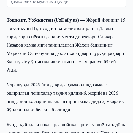
ҳамкорликни муҳокама қилди
Тошкент, Ўзбекистон (UzDaily.uz) —
Жорий йилнинг 15
август куни Иқтисодиёт ва молия вазирлиги Давлат
харидлари сиёсати департаменти директори Сарвар
Назаров ҳамда янги тайинланган Жаҳон банкининг
Марказий Осиё бўйича давлат харидлари гуруҳи раҳбари
Зҳенту Лиу ўртасида икки томонлама учрашув бўлиб
ўтди.
Учрашувда 2025 йил даврида ҳамкорликда амалга
оширилган лойиҳалар таҳлил қилиниб, жорий ва 2026
йилда лойиҳаларни шакллантириш мақсадида ҳамкорлик
йўналишлари белгилаб олинди.
Бунда қуйидаги соҳаларда лойиҳаларни амалиётга тадбиқ
қилиш юзасидан ўзаро келишувга эришилди. Хусусан: