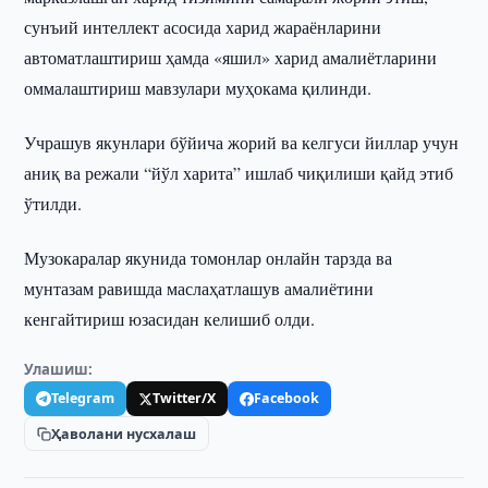
сунъий интеллект асосида харид жараёнларини
автоматлаштириш ҳамда «яшил» харид амалиётларини
оммалаштириш мавзулари муҳокама қилинди.
Учрашув якунлари бўйича жорий ва келгуси йиллар учун
аниқ ва режали “йўл харита” ишлаб чиқилиши қайд этиб
ўтилди.
Музокаралар якунида томонлар онлайн тарзда ва
мунтазам равишда маслаҳатлашув амалиётини
кенгайтириш юзасидан келишиб олди.
Улашиш:
Telegram
Twitter/X
Facebook
Ҳаволани нусхалаш