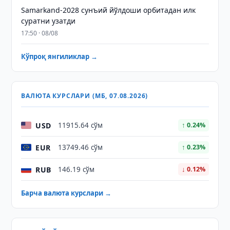
Samarkand-2028 сунъий йўлдоши орбитадан илк
суратни узатди
17:50 · 08/08
Кўпроқ янгиликлар →
ВАЛЮТА КУРСЛАРИ (МБ, 07.08.2026)
USD
11915.64 сўм
↑ 0.24%
EUR
13749.46 сўм
↑ 0.23%
RUB
146.19 сўм
↓ 0.12%
Барча валюта курслари →