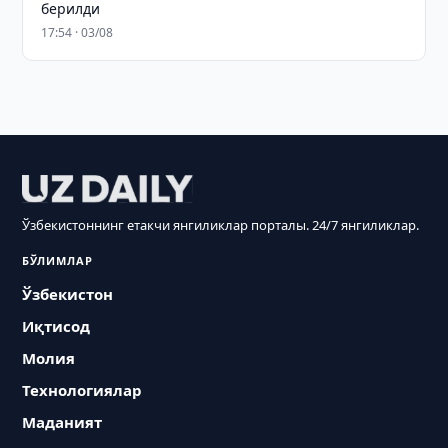
берилди
17:54 · 03/08
Ўзбекистоннинг етакчи янгиликлар порталы. 24/7 янгиликлар.
БЎЛИМЛАР
Ўзбекистон
Иқтисод
Молия
Технологиялар
Маданият