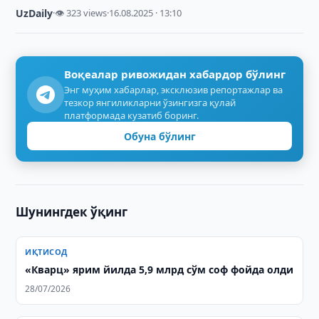
UzDaily
·
👁 323 views
·
16.08.2025 · 13:10
Воқеалар ривожидан хабардор бўлинг
Энг муҳим хабарлар, эксклюзив репортажлар ва
тезкор янгиликларни ўзингизга қулай
платформада кузатиб боринг.
Обуна бўлинг
Шунингдек ўқинг
ИҚТИСОД
«Кварц» ярим йилда 5,9 млрд сўм соф фойда олди
28/07/2026