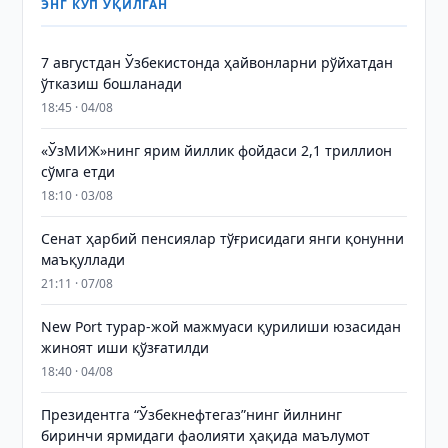
ЭНГ КЎП ЎҚИЛГАН
7 августдан Ўзбекистонда ҳайвонларни рўйхатдан
ўтказиш бошланади
18:45 · 04/08
«ЎзМИЖ»нинг ярим йиллик фойдаси 2,1 триллион
сўмга етди
18:10 · 03/08
Сенат ҳарбий пенсиялар тўғрисидаги янги қонунни
маъқуллади
21:11 · 07/08
New Port турар-жой мажмуаси қурилиши юзасидан
жиноят иши қўзғатилди
18:40 · 04/08
Президентга “Ўзбекнефтегаз”нинг йилнинг
биринчи ярмидаги фаолияти ҳақида маълумот