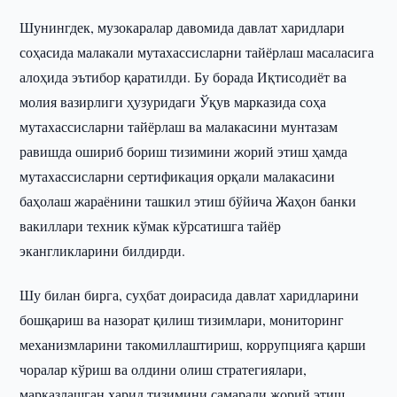
Шунингдек, музокаралар давомида давлат харидлари
соҳасида малакали мутахассисларни тайёрлаш масаласига
алоҳида эътибор қаратилди. Бу борада Иқтисодиёт ва
молия вазирлиги ҳузуридаги Ўқув марказида соҳа
мутахассисларни тайёрлаш ва малакасини мунтазам
равишда ошириб бориш тизимини жорий этиш ҳамда
мутахассисларни сертификация орқали малакасини
баҳолаш жараёнини ташкил этиш бўйича Жаҳон банки
вакиллари техник кўмак кўрсатишга тайёр
экангликларини билдирди.
Шу билан бирга, суҳбат доирасида давлат харидларини
бошқариш ва назорат қилиш тизимлари, мониторинг
механизмларини такомиллаштириш, коррупцияга қарши
чоралар кўриш ва олдини олиш стратегиялари,
марказлашган харид тизимини самарали жорий этиш,