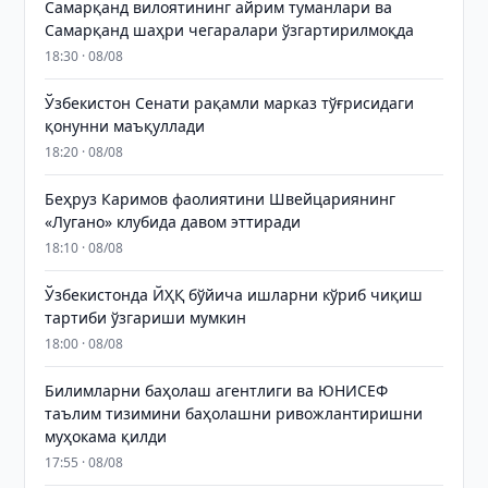
Самарқанд вилоятининг айрим туманлари ва
Самарқанд шаҳри чегаралари ўзгартирилмоқда
18:30 · 08/08
Ўзбекистон Сенати рақамли марказ тўғрисидаги
қонунни маъқуллади
18:20 · 08/08
Беҳруз Каримов фаолиятини Швейцариянинг
«Лугано» клубида давом эттиради
18:10 · 08/08
Ўзбекистонда ЙҲҚ бўйича ишларни кўриб чиқиш
тартиби ўзгариши мумкин
18:00 · 08/08
Билимларни баҳолаш агентлиги ва ЮНИСЕФ
таълим тизимини баҳолашни ривожлантиришни
муҳокама қилди
17:55 · 08/08