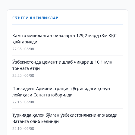
СЎНГГИ ЯНГИЛИКЛАР
Кам таъминланган оилаларга 179,2 млрд сўм ҚҚС
қайтарилди
22:35 · 06/08
Ўзбекистонда цемент ишлаб чиқариш 10,1 млн
тоннага етди
22:25 · 06/08
Президент Администрация тўғрисидаги қонун
лойиҳаси Сенатга юборилди
22:15 · 06/08
Туркияда ҳалок бўлган ўзбекистонликнинг жасади
Ватанга олиб келинди
22:10 · 06/08