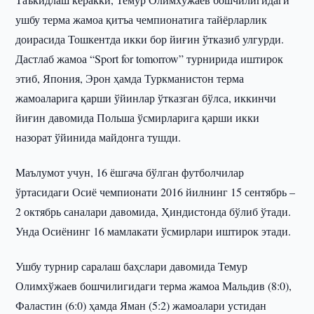
ушбу терма жамоа қитъа чемпионатига тайёрларлик
доирасида Тошкентда икки бор йиғин ўтказиб улгурди.
Дастлаб жамоа “Sport for tomorrow” турнирида иштирок
этиб, Япония, Эрон ҳамда Туркманистон терма
жамоаларига қарши ўйинлар ўтказган бўлса, иккинчи
йиғин давомида Польша ўсмирларига қарши икки
назорат ўйинида майдонга тушди.
Маълумот учун, 16 ёшгача бўлган футболчилар
ўртасидаги Осиё чемпионати 2016 йилнинг 15 сентябрь –
2 октябрь саналари давомида, Ҳиндистонда бўлиб ўтади.
Унда Осиёнинг 16 мамлакати ўсмирлари иштирок этади.
Ушбу турнир саралаш баҳслари давомида Темур
Олимхўжаев бошчилигидаги терма жамоа Мальдив (8:0),
Фаластин (6:0) ҳамда Яман (5:2) жамоалари устидан