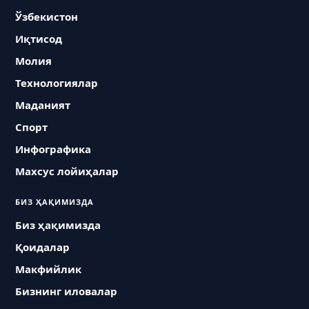
Ўзбекистон
Иқтисод
Молия
Технологиялар
Маданият
Спорт
Инфографика
Махсус лойиҳалар
БИЗ ҲАҚИМИЗДА
Биз ҳақимизда
Қоидалар
Макфийлик
Бизнинг иловалар