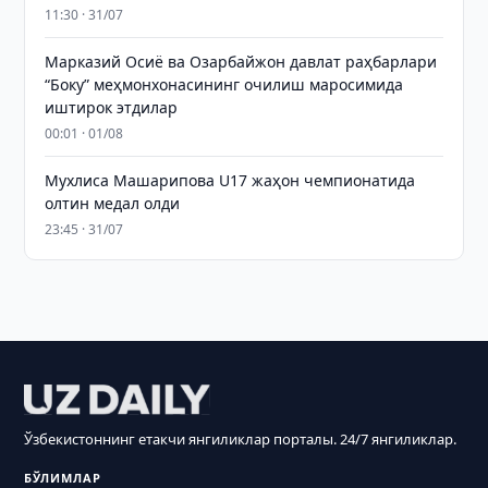
11:30 · 31/07
Марказий Осиё ва Озарбайжон давлат раҳбарлари
“Боку” меҳмонхонасининг очилиш маросимида
иштирок этдилар
00:01 · 01/08
Мухлиса Машарипова U17 жаҳон чемпионатида
олтин медал олди
23:45 · 31/07
Ўзбекистоннинг етакчи янгиликлар порталы. 24/7 янгиликлар.
БЎЛИМЛАР