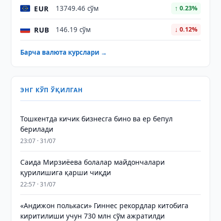
EUR
13749.46 сўм
↑ 0.23%
RUB
146.19 сўм
↓ 0.12%
Барча валюта курслари →
ЭНГ КЎП ЎҚИЛГАН
Тошкентда кичик бизнесга бино ва ер бепул
берилади
23:07 · 31/07
Саида Мирзиёева болалар майдончалари
қурилишига қарши чиқди
22:57 · 31/07
«Андижон полькаси» Гиннес рекордлар китобига
киритилиши учун 730 млн сўм ажратилди