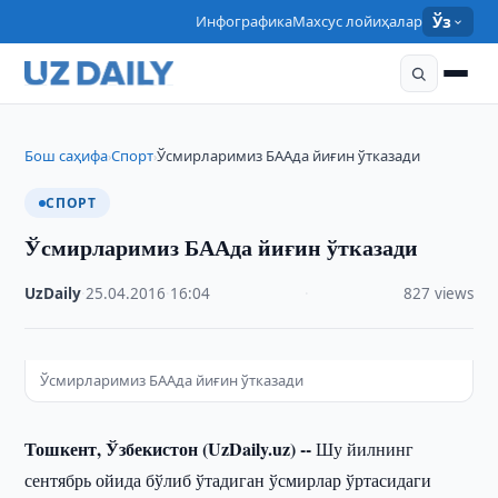
Инфографика
Махсус лойиҳалар
Ўз
Бош саҳифа
Спорт
Ўсмирларимиз БААда йиғин ўтказади
›
›
СПОРТ
Ўсмирларимиз БААда йиғин ўтказади
UzDaily
·
25.04.2016
·
16:04
·
827 views
Ўсмирларимиз БААда йиғин ўтказади
Тошкент, Ўзбекистон (UzDaily.uz) --
Шу йилнинг
сентябрь ойида бўлиб ўтадиган ўсмирлар ўртасидаги