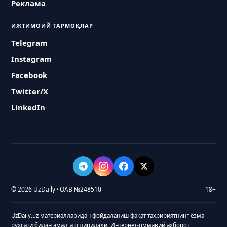
Реклама
ИЖТИМОИЙ ТАРМОҚЛАР
Telegram
Instagram
Facebook
Twitter/X
LinkedIn
© 2026 UzDaily · ОАВ №248510
18+
UzDaily.uz материалларидан фойдаланиш фақат таҳририятнинг ёзма
рухсати билан амалга оширилади. Интернет-оммавий ахборот