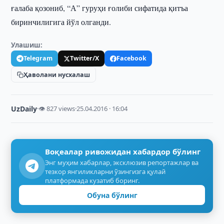
ғалаба қозониб, “А” гуруҳи ғолиби сифатида қитъа
биринчилигига йўл олганди.
Улашиш:
Telegram
Twitter/X
Facebook
Ҳаволани нусхалаш
UzDaily
·
👁 827 views
·
25.04.2016 · 16:04
Воқеалар ривожидан хабардор бўлинг
Энг муҳим хабарлар, эксклюзив репортажлар ва
тезкор янгиликларни ўзингизга қулай
платформада кузатиб боринг.
Обуна бўлинг