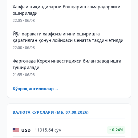
Хавфли чиқиндиларни бошқариш самарадорлиги
оширилади
22:05 · 06/08
Йўл ҳаракати хавфсизлигини оширишга
қаратилган қонун лойиҳаси Сенатга тақдим этилди
22:00 · 06/08
Фарғонада Корея инвестицияси билан завод ишга
туширилади
21:55 · 06/08
Кўпроқ янгиликлар →
ВАЛЮТА КУРСЛАРИ (МБ, 07.08.2026)
USD
11915.64 сўм
↑ 0.24%