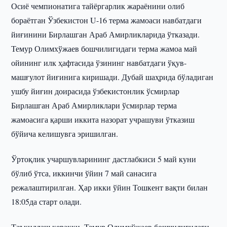
Осиё чемпионатига тайёргарлик жараёнини олиб
бораётган Ўзбекистон U-16 терма жамоаси навбатдаги
йиғинини Бирлашган Араб Амирликларида ўтказади.
Темур Олимхўжаев бошчилигидаги терма жамоа май
ойининг илк ҳафтасида ўзининг навбатдаги ўқув-
машғулот йиғинига киришади. Дубай шаҳрида бўладиган
ушбу йиғин доирасида ўзбекистонлик ўсмирлар
Бирлашган Араб Амирликлари ўсмирлар терма
жамоасига қарши иккита назорат учрашуви ўтказиш
бўйича келишувга эришилган.
Ўртоқлик учаршувларининг дастлабкиси 5 май куни
бўлиб ўтса, иккинчи ўйин 7 май санасига
режалаштирилган. Ҳар икки ўйин Тошкент вақти билан
18:05да старт олади.
Таъкидлаш керакки, Темур Олимхўжаев бошчилигидаги